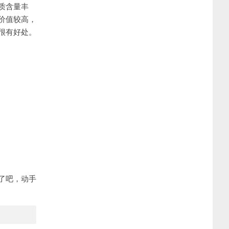
质含量丰
价值较高，
很有好处。
了吧，动手