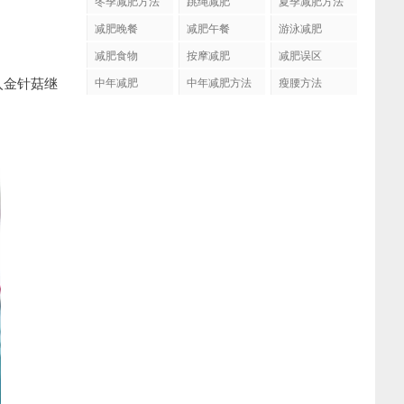
冬季减肥方法
跳绳减肥
夏季减肥方法
减肥晚餐
减肥午餐
游泳减肥
减肥食物
按摩减肥
减肥误区
入金针菇继
中年减肥
中年减肥方法
瘦腰方法