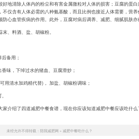
较好地清除人体内的粉尘和有害金属微粒对人体的损害；豆腐的蛋白
，不仅含有人体必需的八种氨基酸，而且比例也接近人体需要，营养
预防心血管疾病的作用。此外，豆腐对病后调养、减肥、细腻肌肤亦
蒜末、料酒、盐、胡椒粉。
绰后备用；
煸出香味，下绰过水的猪血、豆腐滑炒；
也可用清水加鸡精代替)， 加盐、胡椒粉调味；
可。
大家介绍了四道减肥中餐食谱，现在你应该知道减肥中餐应该吃什么
未经允许不得转载：
陪我减肥网
»
减肥中餐吃什么？