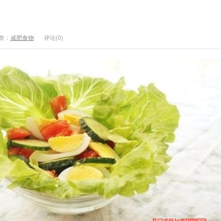
？
类：
减肥食物
评论(0)