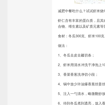
减肥中餐吃什么？试试虾米烧
虾仁含有丰富的蛋白质，且其
合物、维生素以及矿质元素等
食材：冬瓜300克、虾米10
做法：
1、冬瓜去皮去瓤切条；
2、虾米用清水冲洗干净泡上1
3、香菜香葱洗净切小段；
4、锅中放少许油爆香葱丝姜
5、注入一勺清水，略微翻炒放
6、待到冬瓜煮到透亮，放入