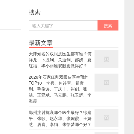
搜索
最新文章
天津知名的双眼皮医生都有谁？何
祥龙、卜胜利、关迪剑、邵妍、夏
红福、毕小丽谁双眼皮做得好？
2026年石家庄割双眼皮医生预约
TOP10：李兵、何连宝、翟彦
刚、毛俊涛、丁庆丰、崔剑、张
洁、王亚斌、马云鹏、张玉辉、李
海霞
郑州注射抗衰哪个医生最好？徐建
平、张歌、赵永华、张婉霞、王妍
芝、唐喜、李娟、朱怡梦哪个好？