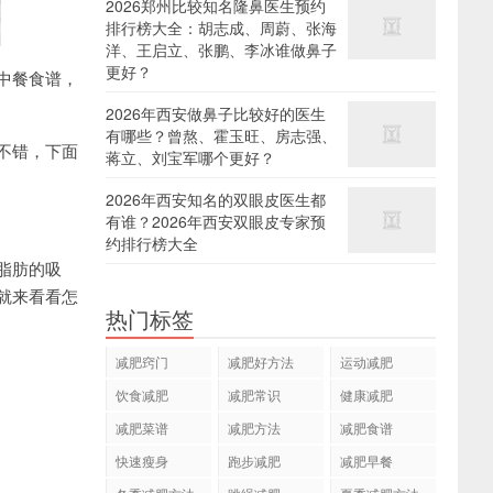
2026郑州比较知名隆鼻医生预约
排行榜大全：胡志成、周蔚、张海
洋、王启立、张鹏、李冰谁做鼻子
更好？
中餐食谱，
2026年西安做鼻子比较好的医生
有哪些？曾熬、霍玉旺、房志强、
不错，下面
蒋立、刘宝军哪个更好？
2026年西安知名的双眼皮医生都
有谁？2026年西安双眼皮专家预
约排行榜大全
脂肪的吸
就来看看怎
热门标签
减肥窍门
减肥好方法
运动减肥
饮食减肥
减肥常识
健康减肥
减肥菜谱
减肥方法
减肥食谱
快速瘦身
跑步减肥
减肥早餐