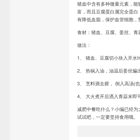
猪血中含有多种微量元素，能
富，而且豆腐蛋白属完全蛋白
有降低血脂，保护血管细胞，
食材：猪血、豆腐、姜丝、青
做法：
1、 猪血、豆腐切小块入开水
2、 热锅入油，油温后姜丝
3、 烹料酒去腥， 倒入高汤(
4、 大火煮开后洒入青蒜末即
减肥中餐吃什么？小编已经为
试试吧，一定要坚持食用哦。