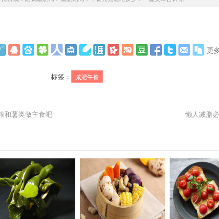
更
标签：
减肥午餐
粮和薯类做主食吧
懒人减脂