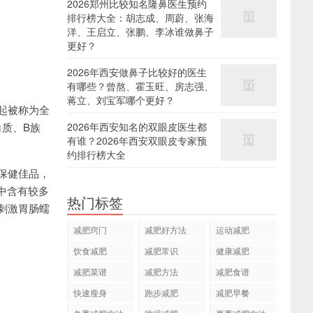
2026郑州比较知名隆鼻医生预约
排行榜大全：胡志成、周蔚、张海
洋、王启立、张鹏、李冰谁做鼻子
更好？
2026年西安做鼻子比较好的医生
有哪些？曾熬、霍玉旺、房志强、
蒋立、刘宝军哪个更好？
起被称为全
白质、B族
2026年西安知名的双眼皮医生都
有谁？2026年西安双眼皮专家预
约排行榜大全
保健佳品，
米中含有较多
热门标签
刺激胃肠蠕
减肥窍门
减肥好方法
运动减肥
饮食减肥
减肥常识
健康减肥
减肥菜谱
减肥方法
减肥食谱
快速瘦身
跑步减肥
减肥早餐