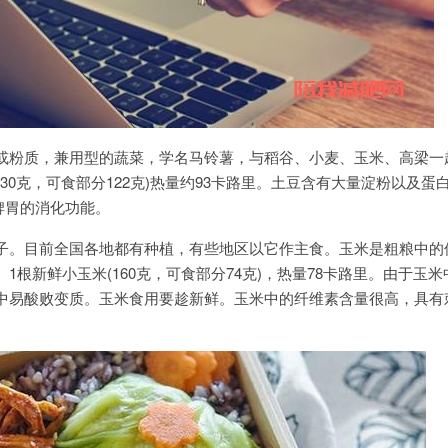
或粉质，兼用型的蔬菜，学名马铃薯，与稻谷、小麦、玉米、高梁一
30克，可食部分122克)热量约93卡路里。土豆含有大量淀粉以及蛋
脾胃的消化功能。
子。目前全国各地都有种植，有些地区以它作主食。玉米是粗粮中的
1根新鲜小玉米(160克，可食部分74克)，热量78卡路里。由于玉
中易酸败变质。玉米食用要趁新鲜。玉米中的纤维素含量很高，具有