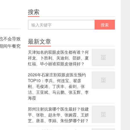
搜索
也不会导致
最新文章
期间午餐究
天津知名的双眼皮医生都有谁？何
祥龙、卜胜利、关迪剑、邵妍、夏
红福、毕小丽谁双眼皮做得好？
2026年石家庄割双眼皮医生预约
TOP10：李兵、何连宝、翟彦
刚、毛俊涛、丁庆丰、崔剑、张
洁、王亚斌、马云鹏、张玉辉、李
海霞
郑州注射抗衰哪个医生最好？徐建
平、张歌、赵永华、张婉霞、王妍
芝、唐喜、李娟、朱怡梦哪个好？