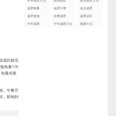
冬季减肥方法
跳绳减肥
夏季减肥方法
减肥晚餐
减肥午餐
游泳减肥
减肥食物
按摩减肥
减肥误区
中年减肥
中年减肥方法
瘦腰方法
组成比较完
饭热量116
，热量却更
物，午餐尽
积，影响到