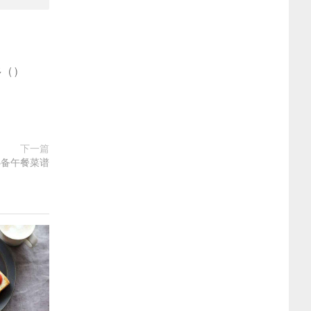
多
(
)
下一篇
必备午餐菜谱