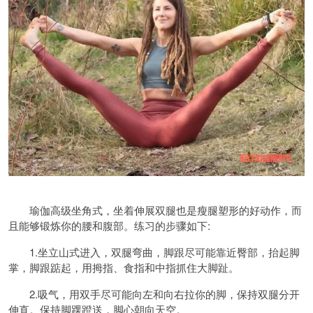
瑜伽高级坐角式，坐着伸展双腿也是瘦腿塑形的好动作，而
且能够锻炼你的腰和腹部。练习的步骤如下:
1.坐立山式进入，双腿弯曲，脚跟尽可能靠近臀部，抬起脚
掌，脚跟踮起，用拇指、食指和中指抓住大脚趾。
2.吸气，用双手尽可能向左和向右拉你的脚，保持双腿分开
伸直。保持脚踝蹬送，脚心朝向天空。