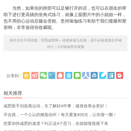
当然，如果你的胯部可以足够打开的话，也可以在朋友的帮
助下进行更高级的坐角式练习，就像上面图片中的小姐姐一样，
也不用担心运动后腿会变粗。坚持瑜伽练习有助于我们瘦腿和塑
形哟，非常值得你收藏呢。
未经允许不得转载：
陪我减肥网
»
练着林黛玉的量，就不必操着施瓦辛格
的心！2式瑜伽帮你瘦腿
分享到：
更多
(
)
相关推荐
减肥新手别急着运动，先了解好4件事，健身效果会更好！
开合跳，一个公认的燃脂动作！每天重复600次，让你瘦一圈！
想要加快减肥的速度？纠正这4个恶习，你就能慢慢瘦下来