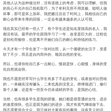
其他人认为这种做法对，没有道德上的考虑，我可以理解。但我
的良心不允许自己投机取巧，为了牟利无所不用其极。聪明人做
坏事，那可是坏上加坏。我把赌注压在了时间上，我相信自己的
耐心会带来丰厚的回报，一定会有越来越多的人认可我。
现在其实已经有一些人了，有个学生还是知名度很高的名人，我
都没有说。最早的学生跟我学习了一年，改变是巨大的，过程也
是轻松而愉快，但是离不开她们自己的耐心和持续的练习。
今天才有一个学生发了一张对比照，从一个僵硬的女汉子，变柔
软了不少，而且是自内而外的、顺其自然的变化。
所以，也请你给自己多一点耐心。慢就是快，心能慢，身体的变
化自然就会快。
我也不愿意经常写什么学生有多了不起的变化，或者放对比照啥
的，一来确实没有噱头，二来也真的没意义。师傅领进门，修行
靠个人嘛，还是有一些至今仍未成材的学生，是我的心结。
当然，也有很多学生是我的骄傲。她们都是很普通的女性，进步
的速度很快。也正是因为她们的进步，我才有底气继续做下去。
我不需要迎合大众，我只做对大家有益的事情，说有意义的话。