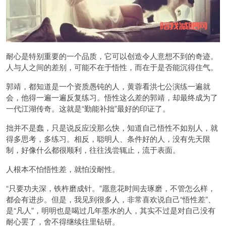
耐心是特别重要的一个品质，它可以创造令人意想不到的奇迹。
人与人之间的差别，可能不在于悟性，而在于是否能沉得住气。
郭靖，都知道是一个资质愚钝的人，黄蓉看洪七公演练一遍就
会，他得一遍一遍反复练习。悟性这么差的郭靖，却最终成为了
一代江湖传奇。这就是“勤能补拙”最好的印证了。
拙并不是蠢，只是说反应没那么快，知道自己悟性不如别人，就
得多思考，多练习。相反，聪明人、条件好的人，没有先天限
制，好像什么都很顺利，往往浅尝辄止，流于表面。
人根本不怕悟性差，就怕没耐性。
“只要功夫深，铁杵磨成针。”愿意花时间去琢磨，不管怎么样，
都会有进步。但是，我见到很多人，非常喜欢说自己“悟性差”、
是“凡人”，明明也是喝过几年墨水的人，其实不过是对自己没有
耐心罢了，舍不得继续往里钻研。