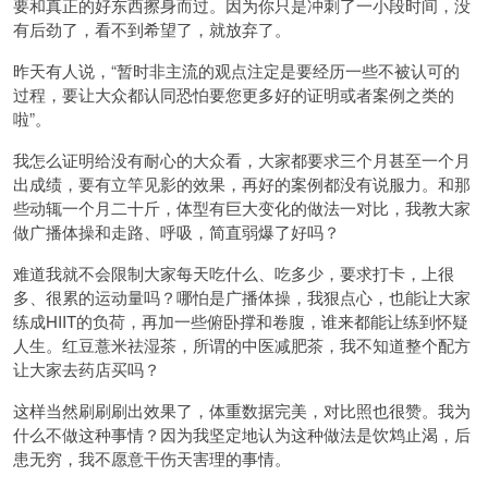
要和真正的好东西擦身而过。因为你只是冲刺了一小段时间，没
有后劲了，看不到希望了，就放弃了。
昨天有人说，“暂时非主流的观点注定是要经历一些不被认可的
过程，要让大众都认同恐怕要您更多好的证明或者案例之类的
啦”。
我怎么证明给没有耐心的大众看，大家都要求三个月甚至一个月
出成绩，要有立竿见影的效果，再好的案例都没有说服力。和那
些动辄一个月二十斤，体型有巨大变化的做法一对比，我教大家
做广播体操和走路、呼吸，简直弱爆了好吗？
难道我就不会限制大家每天吃什么、吃多少，要求打卡，上很
多、很累的运动量吗？哪怕是广播体操，我狠点心，也能让大家
练成HIIT的负荷，再加一些俯卧撑和卷腹，谁来都能让练到怀疑
人生。红豆薏米祛湿茶，所谓的中医减肥茶，我不知道整个配方
让大家去药店买吗？
这样当然刷刷刷出效果了，体重数据完美，对比照也很赞。我为
什么不做这种事情？因为我坚定地认为这种做法是饮鸩止渴，后
患无穷，我不愿意干伤天害理的事情。