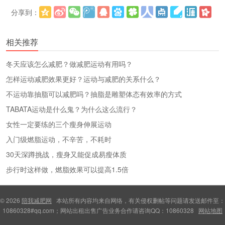
分享到：
更多
(
)
相关推荐
冬天应该怎么减肥？做减肥运动有用吗？
怎样运动减肥效果更好？运动与减肥的关系什么？
不运动靠抽脂可以减肥吗？抽脂是雕塑体态有效率的方式
TABATA运动是什么鬼？为什么这么流行？
女性一定要练的三个瘦身伸展运动
入门级燃脂运动，不辛苦，不耗时
30天深蹲挑战，瘦身又能促成易瘦体质
步行时这样做，燃脂效果可以提高1.5倍
© 2026
陪我减肥网
本站所有内容均来自网络，有关侵权删帖等问题请发送邮件至：
10860328#qq.com；网站出租出售广告业务合作请咨询QQ：10860328
网站地图