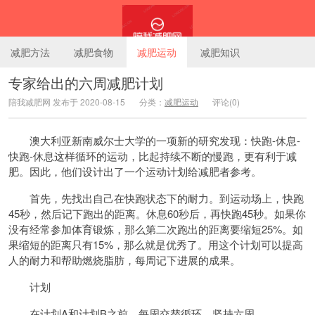
减肥方法
减肥食物
减肥运动
减肥知识
专家给出的六周减肥计划
陪我减肥网 发布于 2020-08-15
分类：
减肥运动
评论(0)
陪我减肥网
澳大利亚新南威尔士大学的一项新的研究发现：快跑-休息-
快跑-休息这样循环的运动，比起持续不断的慢跑，更有利于减
肥。因此，他们设计出了一个运动计划给减肥者参考。
首先，先找出自己在快跑状态下的耐力。到运动场上，快跑
45秒，然后记下跑出的距离。休息60秒后，再快跑45秒。如果你
没有经常参加体育锻炼，那么第二次跑出的距离要缩短25%。如
果缩短的距离只有15%，那么就是优秀了。用这个计划可以提高
人的耐力和帮助燃烧脂肪，每周记下进展的成果。
计划
在计划A和计划B之前，每周交替循环，坚持六周。