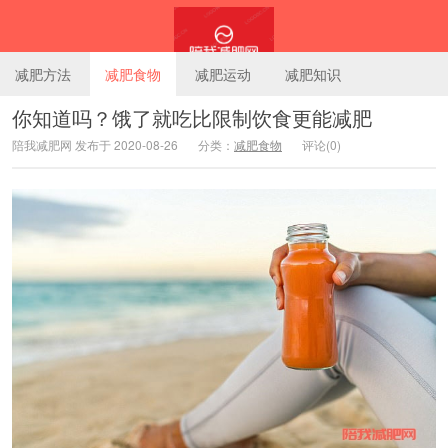
减肥方法
减肥食物
减肥运动
减肥知识
你知道吗？饿了就吃比限制饮食更能减肥
陪我减肥网 发布于 2020-08-26
分类：
减肥食物
评论(0)
陪我减肥网