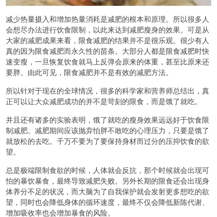
减少热量摄入和增加热量消耗是减肥的根本和原理。所以很多人
会想尽办法进行饮食限制，以此来达到减肥瘦身的效果。可是从
大家的减肥成果来看，限食减肥的结果并不是很乐观。很少有人
真的因为限食减肥而永久性的苗条。大部分人都是限食减肥时快
速变瘦，一旦恢复饮食就马上反弹会原来的体重，甚至比原来还
要胖。由此可见，限食减肥并不是有效的减肥方法。
所以针对于现在的全球情况，很多的科学家和营养师总结出，真
正可以让大众减肥成功的并不是苛刻的限食，而是饿了就吃。
并且还有诸多的实验表明，饿了就吃的瘦身效果远远好于饮食限
制减肥。减肥期间应该抛弃怕胖不敢吃的心理压力，只要是饿了
就放松的去吃。千万不要为了要保持身材而过分的压抑饮食的欲
望。
总是极端限制食欲的时候，人体就会反抗，那个时候就会出现可
怕的暴饮暴食，最终导致减肥失败。另外长期的限食还会出现身
体养分不足的状况，而大脑为了自我保护就会发射更多想吃的欲
望，同时也会降低身体的循环速度，最终不仅会降低新陈代谢、
增加吸收率也会增加暴食的风险。