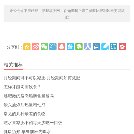
未经允许不得转载：
陪我减肥网
»
你知道吗？饿了就吃比限制饮食更能减
肥
分享到：
更多
(
)
相关推荐
​月经期间可不可以减肥 月经期间如何减肥
怎样才能均衡饮食？
越肥嫩的瘦肉脂肪含量越高
馒头油炸后热量增七成
常见的几种最差的食物
吃水果减肥不如每天少吃一口饭
健康须知:早餐前应先喝水