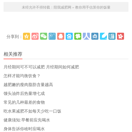
未经允许不得转载：
陪我减肥网
»
教你用手估算你的饭量
分享到：
更多
(
)
相关推荐
​月经期间可不可以减肥 月经期间如何减肥
怎样才能均衡饮食？
越肥嫩的瘦肉脂肪含量越高
馒头油炸后热量增七成
常见的几种最差的食物
吃水果减肥不如每天少吃一口饭
健康须知:早餐前应先喝水
身体告诉你啥时应喝水