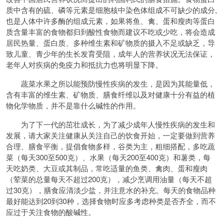
质中含有的硫、磷等元素是细胞核中染色体组成不可缺少的成分,
也是人体中许多酶的组成元素，如果将鱼、禽、蛋和瘦肉等蛋白
质含量丰富的食物都归到酸性食物而建议不吃或少吃，将会造成
居民热量、蛋白质、多种维生素和矿物质的摄入不足或缺乏，导
致儿童、青少年的生长发育受阻，成年人的营养状况无法保证，
老年人对疾病的免疫力和抵抗力也将明显下降。
蔬菜水果之所以能预防慢性疾病的发生，是因为其能量低，
含有丰富的维生素、矿物质、膳食纤维以及对健康十分有益的植
物化学物质，并不是靠什么碱性的作用。
为了下一代的茁壮成长，为了减少成年人慢性疾病的发生和
发展，请大家关注健康从关注自己的饮食开始，一定要做到营养
合理、膳食平衡，提倡食物多样，谷类为主，粗细搭配，多吃蔬
菜（每天300至500克）、水果（每天200至400克）和薯类，每
天吃奶类、大豆或其制品，常吃适量的鱼类、禽肉、蛋和瘦肉
（荤菜的总量每天不超过200克），减少烹调用油量（每天不超
过30克），膳食应清淡少盐，并注意水的补充。每天的食物品种
最好能达到20到30种，选择食物时应多考虑种类是否齐全，而不
应过于关注食物的酸碱性。