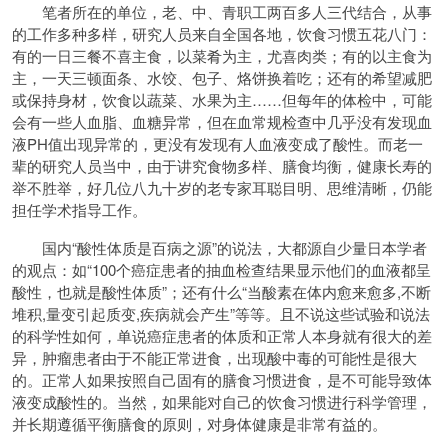
笔者所在的单位，老、中、青职工两百多人三代结合，从事
的工作多种多样，研究人员来自全国各地，饮食习惯五花八门：
有的一日三餐不喜主食，以菜肴为主，尤喜肉类；有的以主食为
主，一天三顿面条、水饺、包子、烙饼换着吃；还有的希望减肥
或保持身材，饮食以蔬菜、水果为主……但每年的体检中，可能
会有一些人血脂、血糖异常，但在血常规检查中几乎没有发现血
液PH值出现异常的，更没有发现有人血液变成了酸性。而老一
辈的研究人员当中，由于讲究食物多样、膳食均衡，健康长寿的
举不胜举，好几位八九十岁的老专家耳聪目明、思维清晰，仍能
担任学术指导工作。
国内“酸性体质是百病之源”的说法，大都源自少量日本学者
的观点：如“100个癌症患者的抽血检查结果显示他们的血液都呈
酸性，也就是酸性体质”；还有什么“当酸素在体内愈来愈多,不断
堆积,量变引起质变,疾病就会产生”等等。且不说这些试验和说法
的科学性如何，单说癌症患者的体质和正常人本身就有很大的差
异，肿瘤患者由于不能正常进食，出现酸中毒的可能性是很大
的。正常人如果按照自己固有的膳食习惯进食，是不可能导致体
液变成酸性的。当然，如果能对自己的饮食习惯进行科学管理，
并长期遵循平衡膳食的原则，对身体健康是非常有益的。