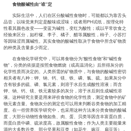
食物酸碱性由“谁”定
实际生活中，人们在区分酸碱性食物时，可能都以为靠舌头
品尝，以味觉来判定是酸味或涩味；或者用PH试纸，按理化特
性看其颜色改变——变蓝为碱性，变红为酸性；或以平常饮食之
经验来区分，如柠檬、李子、橘子、醋等属酸性，柿子、小苏打
等因味涩而属碱性。其实食物的酸碱性取决于食物中所含矿物质
的种类及含量多少而定。
在食物化学研究中，可以将食物分为“酸性食物”和“碱性食
物”，分类的依据是按照食物燃烧（或高温消化）后所得灰分的
化学性质而决定的。人类所需的矿物质中，与食物的酸碱性密切
相关者有八种：钾、钠、钙、镁、铁、磷、氯、硫。如果灰分中
含有较多的硫、磷、氯元素，则溶于水后生成酸性溶液；而含
钾、钠、钙、镁、铁元素较多的灰分，溶于水后则生成碱性溶
液。这种研究主要是用来评价食物的化学性质，测定食物中的矿
物元素含量。食物灰分的测定也可以用来判断谷类食物的加工精
度。在一些营养医学研究中，也采用这种方法来分类食物的酸碱
度，大部分动物性食物如鱼、肉、蛋、贝类等因含丰富蛋白质，
而蛋白质中磷、硫浓度高，故属酸性食物；作为人类主要能量来
源的大多数谷类、部分坚果和豆类（如花生、豌豆、扁豆等），