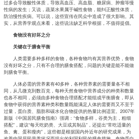
过多会导致酸性体质，导致高血压、高血脂、糖尿病、肿瘤等慢
性病的发生；又说，蔬菜水果属于碱性食物，能纠正酸性体质，
防治慢性疾病。可以说，这些宣传在民众中造成了很大影响。其
实，从营养学观点来看，这些说法缺乏科学根据，不值得提倡。
食物没有好坏之分
关键在于膳食平衡
人类需要多种多样的食物，各种食物均有其营养优势，食物
没有好坏之分，只有不合理的膳食搭配，问题的关键是能不能做
到膳食平衡。
人体必需的营养素有40多种，各种营养素的需要量各不相
同，从几微克到数百克，每种天然食物中营养成分的种类和数量
也各不相同，必须由多种食物合理搭配才能组成平衡膳食，即从
食物中获得的营养素种类和数量既能满足人体的需要而又不至于
过量，蛋白质、脂肪和碳水化合物提供的热量比例适宜。2007年
新版《中国居民膳食指南》强调：“食物多样，谷类为主，粗细
搭配”，建议“每天吃奶类、大豆或其制品”，还提出“常吃适量的
鱼、禽、蛋和瘦肉”，这些都是根据国内外近年的研究成果，为
改善中国居民营养状况而提出的利国利民的膳食措施。食物蛋白