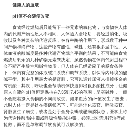
健康人的血液
pH值不会随便改变
食物经过燃烧后只能留下一些元素的氧化物，与食物在人体
内的代谢产物性质大不相同。人体摄入食物后，要经过消化、吸
收以及各种复杂的代谢反应，在各种酶的作用下，形成数千种中
间产物和终产物，这些产物有酸性、碱性，还有很多呈中性。人
体血液的酸碱度是多种代谢产物综合平衡的结果，不可能由食物
燃烧后剩余的几种矿物元素来决定。虽然食物在体内代谢过程中
会不断产生酸性和碱性物质，但人体在已经适应了的膳食条件
下，体内有完整的体液缓冲系统和调节系统，以保障内环境的酸
碱平衡。其中作用最大的是肾脏，它可以通过尿液来排掉多余的
有机酸；其次，呼吸也会帮助机体快速排出很多酸性成分，让健
康人血液的pH值恒定保持在7.35到7.45的范围，呈弱碱性，一般
不会随着摄入食物的不同而改变。如果血液的pH值发生了改变，
此时人体一定是处在疾病状态下，可能是消化器官、呼吸器官、
肾脏发生了病变，或者是处于全身衰竭或恶病质状态，医学上称
为代谢性酸/碱中毒或呼吸性酸/碱中毒，必须上医院进行治疗或
抢救，而不是单靠调节饮食就可以解决的。