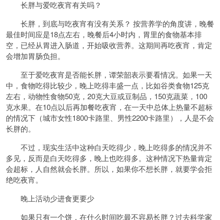
长胖与爱吃夜宵有关吗？
长胖，到底与吃夜宵有没有关系？ 按营养学的角度讲，晚餐
最佳时间应是18点左右，晚餐后4小时内，胃里的食物基本排
空，已经从胃进入肠道，开始吸收营养。这期间再吃夜宵，肯定
会增加胃肠负担。
至于爱吃夜宵是否能长胖，谭荣韶表示要看情况。如果一天
中，食物吃得比较少，晚上吃得丰盛一点，比如谷类食物125克
左右，动物性食物50克，20克大豆或豆制品，150克蔬菜，100
克水果。在10点以后再加餐吃夜宵，在一天中总体上热量不超标
的情况下（城市女性1800卡路里、男性2200卡路里），人是不会
长胖的。
不过，现实生活中这种白天吃得少，晚上吃得多的情况并不
多见，反而是白天吃得多，晚上也吃得多。这种情况下热量肯定
会超标，人自然就会长胖。所以，如果你不想长胖，就要学会拒
绝吃夜宵。
晚上活动少进食更要少
如果只有一个饼，在什么时间吃最不容易长胖？过去科学家