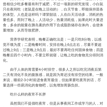
曾相信少吃多餐最有利于减肥，不过一项新的研究发现，小白鼠
只在夜间吃（老鼠是在晚上活动的），白天节食，即能保持苗条
的体型。人也是这样吗？谭荣韶说，人在白天活动多，消耗的热
量也多。而到了晚上，人活动少，热量消耗低，如果此时大量进
食，多余的能量在胰岛素的作用下合成脂肪储存在体内，会使体
重增加，从而导致肥胖。
营养学研究表明，晚餐正确吃法是：一是只吃8分饱，以感
觉不饿为度；二是晚餐时间，安排在晚上6点左右，尽量不要超
过晚上9点；三是晚上9点后，最好不要再吃任何固体食物；四是
晚餐后四个小时内，不要立即就寝，让晚上吃的食物充分得到消
化。
由于人体的胃需要4小时排空，很多人之所以吃完消夜后第
二天有消化不良的腹胀感，就是因为胃还没有排空的结果。一般
来说，睡前2-3小时前进食夜宵最佳，但如果要吃夜宵的话，尽
量选择一些易消化的食物吧，以免增加胃肠负担。
吃什么样的夜宵不长胖
虽然我们不提倡吃夜宵，但是从事夜间工作或学习的人，对