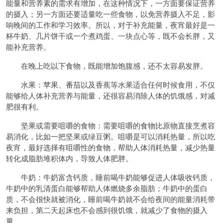
能量和营养素的需求有增加，在这种情况下，一方面要保证营养
的摄入；另一方面还要适量吃一些食物，以免营养摄入不足，影
响晚间的工作和学习效率。所以，对于补充能量，夜宵最好是一
杯牛奶、几片饼干或一个煮鸡蛋、一块点心等，既不会长胖，又
能补充营养。
在晚上吃以下食物，既能增加饱腹感，还不太容易发胖。
水果：苹果、番茄以及香蕉等水果适合任何时候食用，不仅
能够给人体补充营养与能量，还很容易消除人体的饥饿感，对减
肥很有利。
坚果或需要咀嚼的食物：需要咀嚼的食物比原物直接烹煮容
易消化，比如一把坚果或绿豆粥。咀嚼是可以消耗热量，所以吃
夜宵，最好选择有咀嚼性的食物，帮助人体消耗热量，减少热量
转化成脂肪堆积体内，导致人体肥胖。
牛奶：牛奶富含钙质，睡前喝牛奶能够促进人体吸收钙质，
牛奶中的乳清蛋白能够帮助人体燃烧多余脂肪；牛奶中的蛋白
质，不会很快就被消化，睡前喝牛奶就不会给夜间的能量消耗带
来负担，第二天起床也不会感到很饥饿，就减少了食物的摄入
量。