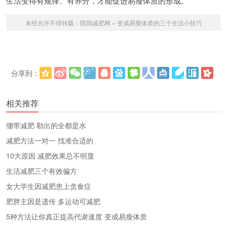
生活变得有规律、有养分，才能促进易瘦体质的形成。
未经允许不得转载：
陪我减肥网
»
变成易瘦体质的三个生活小技巧
分享到：
更多
(
)
相关推荐
绷带减肥 勒出的全都是水
减肥方法一对一 找准合适的
10大原因 减肥效果总不明显
生活减肥三个有效偏方
女大学生因减肥患上贪食症
肥胖主因是遗传 多运动可减肥
5种方法让你真正提高代谢速度 变成易瘦体质