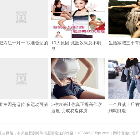
肥方法一对一 找准合适的
10大原因 减肥效果总不明
生活减肥三个有
显
胖主因是遗传 多运动可减
5种方法让你真正提高代谢
一个月减十斤的
速度 变成易瘦体质
到就能瘦
网络，有关侵权删帖等问题请发送邮件至：10860328#qq.com；网站出租出售广告