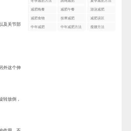
冬季减肥方法
跳绳减肥
夏季减肥方法
减肥晚餐
减肥午餐
游泳减肥
减肥食物
按摩减肥
减肥误区
以及关节部
中年减肥
中年减肥方法
瘦腰方法
另外这个伸
旋转放倒，
的作用，不