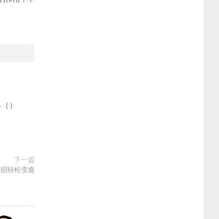
多
(
)
下一篇
四招轻松变瘦