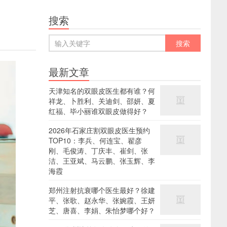
搜索
最新文章
天津知名的双眼皮医生都有谁？何
祥龙、卜胜利、关迪剑、邵妍、夏
红福、毕小丽谁双眼皮做得好？
2026年石家庄割双眼皮医生预约
TOP10：李兵、何连宝、翟彦
刚、毛俊涛、丁庆丰、崔剑、张
洁、王亚斌、马云鹏、张玉辉、李
海霞
郑州注射抗衰哪个医生最好？徐建
平、张歌、赵永华、张婉霞、王妍
芝、唐喜、李娟、朱怡梦哪个好？