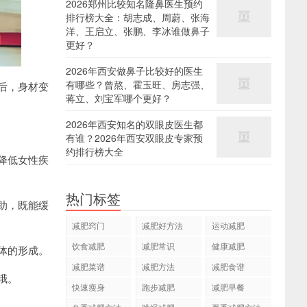
2026郑州比较知名隆鼻医生预约
排行榜大全：胡志成、周蔚、张海
洋、王启立、张鹏、李冰谁做鼻子
更好？
2026年西安做鼻子比较好的医生
有哪些？曾熬、霍玉旺、房志强、
后，身材变
蒋立、刘宝军哪个更好？
2026年西安知名的双眼皮医生都
有谁？2026年西安双眼皮专家预
约排行榜大全
降低女性疾
热门标签
助，既能缓
减肥窍门
减肥好方法
运动减肥
饮食减肥
减肥常识
健康减肥
体的形成。
减肥菜谱
减肥方法
减肥食谱
哦。
快速瘦身
跑步减肥
减肥早餐