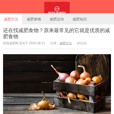
减肥方法
减肥食物
减肥运动
减肥知识
还在找减肥食物？原来最常见的它就是优质的减
肥食物
陪我减肥网
陪我减肥网 发布于 2020-08-31
分类：
减肥方法
评论(0)