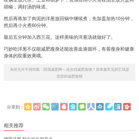
胡椒，调好汤的味道。
然后再将加了肉泥的洋葱放回锅中继续煮，先加盖加热10分钟，
然后再小火煮60分钟。
最后五分钟加入西兰花。这样美味的洋葱汤就做好了。
巧妙吃洋葱不仅能减肥瘦身还能改善血液循环，有着瘦身和健康
身体的双重效果哦。
未经允许不得转载：
陪我减肥网
»
还在找减肥食物？原来最常见的它就是
优质的减肥食物
分享到：
更多
(
)
相关推荐
绷带减肥 勒出的全都是水