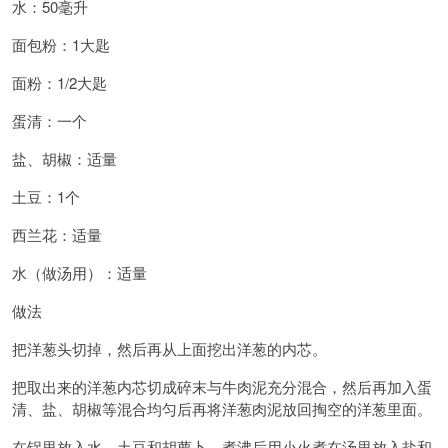
水：50毫升
面包粉：1大匙
面粉：1/2大匙
蛋清：一个
盐、胡椒：适量
土豆：1个
西兰花：适量
水（做汤用）：适量
做法
把洋葱头切掉，然后再从上面挖出洋葱的内芯。
把取出来的洋葱内芯切成碎末与牛肉泥充分混合，然后再加入蛋
清、盐、胡椒等混合均匀后再将洋葱肉泥放回掏空的洋葱里面。
在锅里放入水、土豆和胡萝卜，煮沸后用小火煮在汤里放入盐和