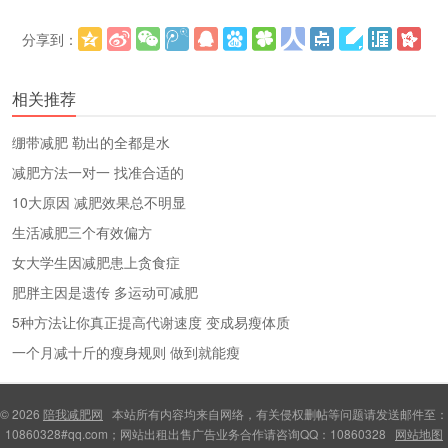
分享到：
更多
(
)
相关推荐
绷带减肥 勒出的全都是水
减肥方法一对一 找准合适的
10大原因 减肥效果总不明显
生活减肥三个有效偏方
女大学生因减肥患上贪食症
肥胖主因是遗传 多运动可减肥
5种方法让你真正提高代谢速度 变成易瘦体质
一个月减十斤的瘦身规则 做到就能瘦
© 2026
陪我减肥网
本站所有内容均来自网络，有关侵权删帖等问题请发送邮件至：
10860328#qq.com；网站出租出售广告业务合作请咨询QQ：10860328
网站地图