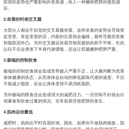
驼背的姿势也严重影响外形美感，给人一种臃肿肥胖的视觉感
应。
2.坐着的时候交叉腿
大部分人都会不自觉的交叉着腿坐着。这样坐着的姿势会导致骨
盆变形。骨盆变形的话，内脏的位置就会偏移，最终导腹部发胀
和脂肪层外凸。另外交叉腿还容易导致双腿肌肉群不平衡，长此
以往不仅会诱发下半身代谢缓慢，还会让双腿臃肿肥胖严重。
3.极端的控制饮食
极端的控制饮食就会造成营养摄入严重不足，让大脑判断为危害
身体健康的状态，从而身体会自动的降低新陈代谢的速度。不仅
不能减少脂肪，还会让身体变得不易消耗脂肪。
另外极端的限食还会造成强大的减肥压力。一旦控制不好就会出
现暴食和饮食过量的情况。非常容易导致肥胖的发生。
4.肌肉运动量低
减肥时，肌肉比平时容易松弛。因此，如果你不做肌肉锻炼，肌
肉会比脂肪更快被分解。肌肉量过少的话，就会出现“代谢下