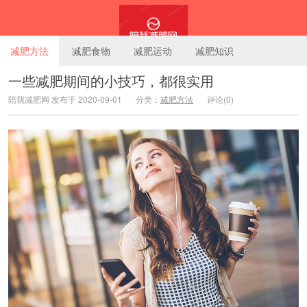
减肥方法
减肥食物
减肥运动
减肥知识
一些减肥期间的小技巧，都很实用
陪我减肥网 发布于 2020-09-01
分类：
减肥方法
评论(0)
陪我减肥网