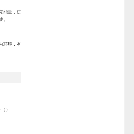
充能量，进
成。
内环境，有
多
(
)