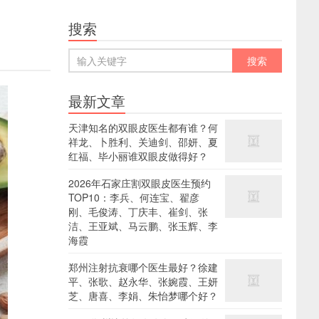
搜索
最新文章
天津知名的双眼皮医生都有谁？何
祥龙、卜胜利、关迪剑、邵妍、夏
红福、毕小丽谁双眼皮做得好？
2026年石家庄割双眼皮医生预约
TOP10：李兵、何连宝、翟彦
刚、毛俊涛、丁庆丰、崔剑、张
洁、王亚斌、马云鹏、张玉辉、李
海霞
郑州注射抗衰哪个医生最好？徐建
平、张歌、赵永华、张婉霞、王妍
芝、唐喜、李娟、朱怡梦哪个好？