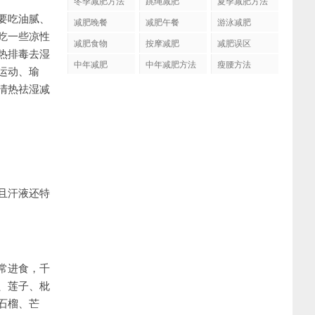
冬季减肥方法
跳绳减肥
夏季减肥方法
要吃油腻、
减肥晚餐
减肥午餐
游泳减肥
吃一些凉性
减肥食物
按摩减肥
减肥误区
热排毒去湿
中年减肥
中年减肥方法
瘦腰方法
运动、瑜
清热祛湿减
且汗液还特
常进食，千
、莲子、枇
石榴、芒