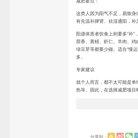
减肥要点：
这类人因为阳气不足，易致身
有先温补脾肾、祛湿通阳，补
阳虚体质者饮食上则要多“补
茴香、黄鳝、虾仁、羊肉、鸡
绿豆芽等都要少碰。适合“慢
多。
专家建议
就个人而言，都不太可能是单
热等。因此，在选择减肥项目
分享到：