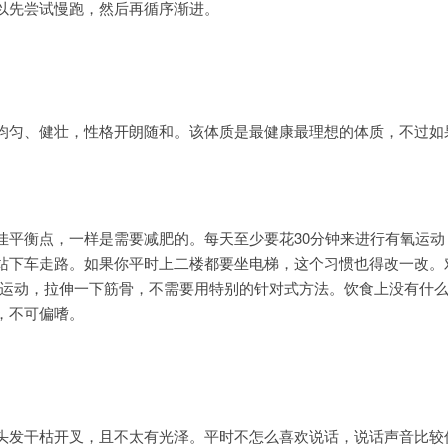
以先尝试慢跑，然后再循序渐进。
均匀、健壮，性格开朗随和。该体质是最健康最理想的体质，不过如
佳平衡点，一样是需要减肥的。每天至少要花30分钟来进行有氧运动
站下车走路。如果你平时上二楼都要坐电梯，这个习惯也得改一改。
体运动，拉伸一下筋骨，不需要用特别的针对式方法。饮食上没有什
，不可偏嗜。
头发干枯开叉，且不太有光泽。平时不怎么喜欢说话，说话声音比较