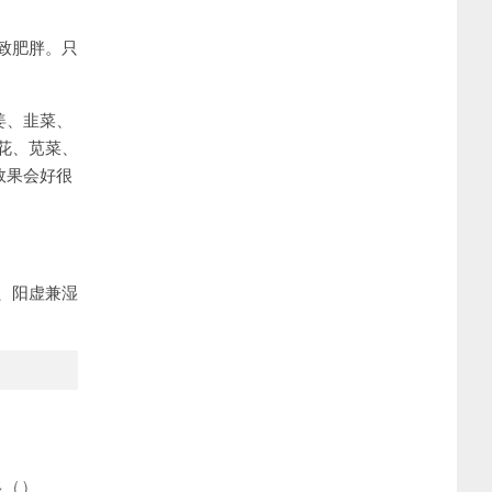
致肥胖。只
姜、韭菜、
花、苋菜、
效果会好很
、阳虚兼湿
多
(
)