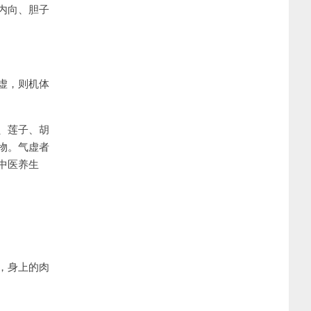
内向、胆子
虚，则机体
、莲子、胡
物。气虚者
中医养生
，身上的肉