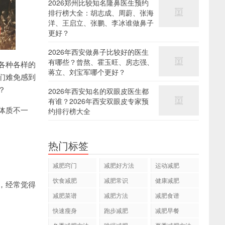
2026郑州比较知名隆鼻医生预约
排行榜大全：胡志成、周蔚、张海
洋、王启立、张鹏、李冰谁做鼻子
更好？
2026年西安做鼻子比较好的医生
有哪些？曾熬、霍玉旺、房志强、
各种各样的
蒋立、刘宝军哪个更好？
们难免感到
？
2026年西安知名的双眼皮医生都
有谁？2026年西安双眼皮专家预
体质不一
约排行榜大全
热门标签
减肥窍门
减肥好方法
运动减肥
饮食减肥
减肥常识
健康减肥
，经常觉得
减肥菜谱
减肥方法
减肥食谱
快速瘦身
跑步减肥
减肥早餐