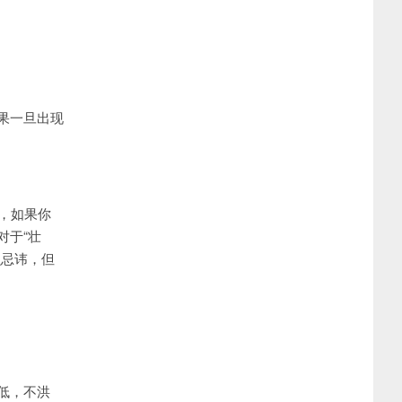
果一旦出现
，如果你
对于“壮
么忌讳，但
低，不洪