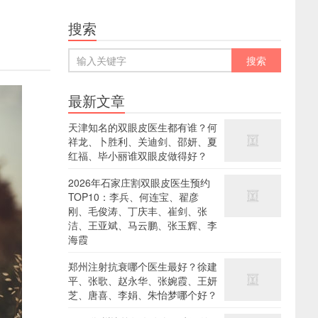
搜索
最新文章
天津知名的双眼皮医生都有谁？何
祥龙、卜胜利、关迪剑、邵妍、夏
红福、毕小丽谁双眼皮做得好？
2026年石家庄割双眼皮医生预约
TOP10：李兵、何连宝、翟彦
刚、毛俊涛、丁庆丰、崔剑、张
洁、王亚斌、马云鹏、张玉辉、李
海霞
郑州注射抗衰哪个医生最好？徐建
平、张歌、赵永华、张婉霞、王妍
芝、唐喜、李娟、朱怡梦哪个好？