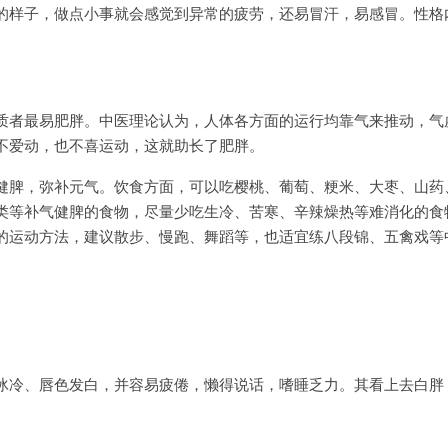
的样子，做点小事就会感觉到异常的疲劳，还易冒汗，易感冒。性格
质者最易肥胖。中医理论认为，人体各方面的运行均靠气来推动，气
不爱动，也不喜运动，这就助长了肥胖。
健脾，弥补元气。饮食方面，可以吃樱桃、葡萄、粳米、大枣、山药
类等补气健脾的食物，尽量少吃生冷、苦寒、辛辣燥热等难消化的食
的运动方法，建议散步、慢跑、舞蹈等，也适宜练八段锦、五禽戏等
冰冷、唇色发白，并容易疲倦，懒得说话，嗜睡乏力。其看上去白胖