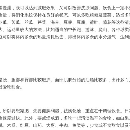
消走泄，既可以达到减肥效果，又可以改善皮肤问题。饮食上一定不
食量，将消化系统保持在良好的状态。可以多吃粗粮及蔬菜，适当多
冬瓜、苦瓜、丝瓜、芹菜、海带、豆芽、豆腐、荷叶、菊花等这些清
大、运动量较大的方法，比如适当的中长跑、游泳、爬山、各种球类
就可以将体内多余的热量消耗出去，排出体内多余的水分湿气，达到
是腰、腹部和臀部比较肥胖。面部肌肤分泌的油脂比较多，出汗多而
最爱吃甜食。
，所以要想减肥，先要健脾利湿，祛痰化浊，重点在于调理饮食。日
食速度过快。此外，要戒烟戒酒，多吃一些清淡温平的食物，如白果
桃、木瓜、红豆、山药、大枣、牛肉、鱼类等，少食或不食甜食以及