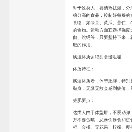
对于这类人，要清热祛湿，分
糖分高的食品，控制好每餐的
食物，如绿豆、黄瓜、薏仁、
的食物。运动方面宜选择强度
伽、跳绳等，只要坚持下来，
肥的作用。
痰湿体质谢绝甜食慢咀嚼
体质特征：
痰湿体质者，体型肥胖，特别
黏身，无缘无故会感到疲倦，
减肥要点：
这类人由于体型胖，不爱动弹
万不要贪嘴，忌暴饮暴食和进
杷、金橘、无花果、柠檬、樱