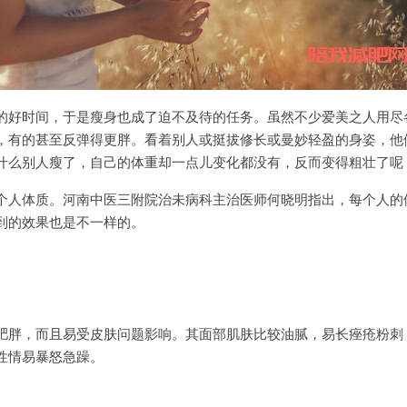
的好时间，于是瘦身也成了迫不及待的任务。虽然不少爱美之人用尽
，有的甚至反弹得更胖。看着别人或挺拔修长或曼妙轻盈的身姿，他
什么别人瘦了，自己的体重却一点儿变化都没有，反而变得粗壮了呢
个人体质。河南中医三附院治未病科主治医师何晓明指出，每个人的
到的效果也是不一样的。
肥胖，而且易受皮肤问题影响。其面部肌肤比较油腻，易长痤疮粉刺
性情易暴怒急躁。