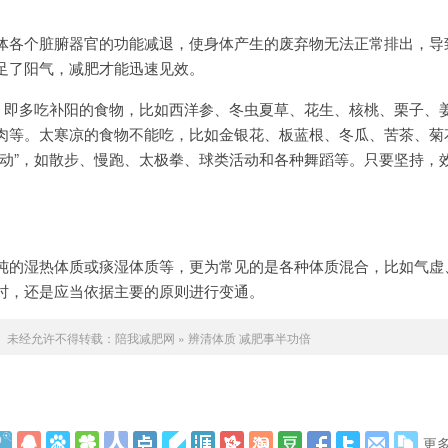
体各个脏腑器官的功能减退，使身体产生的废弃物无法正常排出，导
足了阳气，减肥才能迅速见效。
”，即多吃补阳的食物，比如西洋参、冬虫夏草、花生、核桃、栗子、
肉等。太寒凉的食物不能吃，比如金银花、板蓝根、冬瓜、苦茶、菊
运动”，如散步、慢跑、太极拳、球类活动和各种舞蹈等。只要坚持，
纯的湿热体质或痰湿体质等，更为常见的是各种体质混合，比如气虚
时，还是应当依据主要的原则进行变通。
未经允许不得转载：
陪我减肥网
»
辨清体质 减肥事半功倍
更