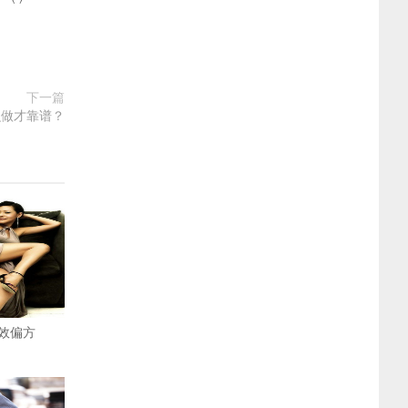
下一篇
么做才靠谱？
效偏方