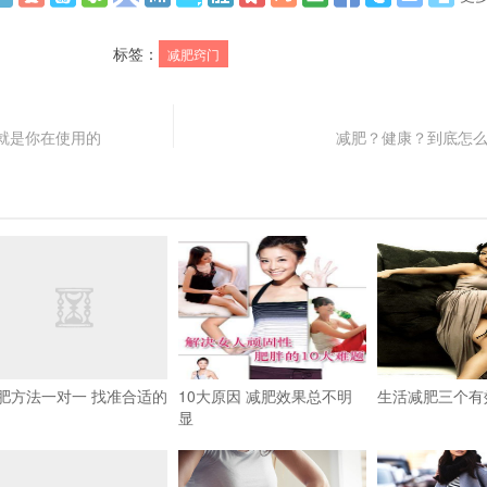
标签：
减肥窍门
就是你在使用的
减肥？健康？到底怎
肥方法一对一 找准合适的
10大原因 减肥效果总不明
生活减肥三个有
显