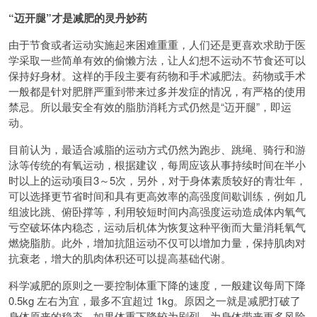
“迈开腿”才是减肥的灵丹妙药
由于节食或者运动实施起来困难重重，人们还是更喜欢求助于医
学采取一些简单有效的偷懒方法，让人幻想不运动不节食还可以
保持好身材。这样的手段主要有药物和手术减肥法。药物或手术
一般都是针对肥胖严重到带来过多并发症的情况，有严格的使用
禁忌。所以最安全有效的脂肪消耗方式仍然是“迈开腿”，即运
动。
目前认为，最适合减脂的运动方式仍然为跑步、跳绳、骑行和游
泳等传统的有氧运动，根据建议，每周应该从事持续时间在半小
时以上的运动项目3～5次，另外，对于身体素质较好的青壮年，
可以选择更节省时间和具有更高效率的高强度间歇训练，例如几
组波比跳、俯卧撑等，利用较短时间内高强度运动造成体内氧气
亏空破坏体内稳态，运动后机体为恢复这种平衡而大量消耗氧气
燃烧脂肪。此外，增加抗阻运动不仅可以增加力量，保持肌肉对
抗衰老，增大的肌肉体积还可以提高基础代谢。
科学减肥的原则之一要控制体重下降的速度，一般建议每周下降
0.5kg 左右为宜，最多不宜超过 1kg。原因之一就是减肥打破了
身体原来的稳态，如果体重下降较为剧烈，为身体带来更多风险