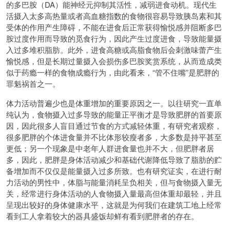
的多巴胺（DA）能神经元抑制其活性，减弱进食动机。现代生
活摄入太多高热量或者高血糖指数的食物很容易导致胰岛素和其
受体的作用产生障碍，不能在进食后正常获得愉悦感并阻断多巴
胺过度作用而导致的觅食行为，因此产生过度进食，导致能量摄
入过多堆积脂肪。此外，进食高糖或高脂食物后会刺激味蕾产生
愉悦感，但是长期过量摄入会损伤多巴胺奖赏系统，从而造成类
似于药瘾一样的食物成瘾行为，由此看来，“管不住嘴”是肥胖的
罪魁祸首之一。
体力活动普遍少也是体重增加的重要原因之一。以往研究一直单
纯认为，食物摄入过多导致的能量正平衡才是导致肥胖的首要原
因，因此很多人盲目通过节食的方式减轻体重，有研究者观察，
很多肥胖的个体进食量并不比体形较瘦者多，大多数是持平甚至
更低；另一个现象是中老年人群进食量也并不大，但肥胖者居
多，因此，肥胖是身体活动减少和基础代谢降低导致了脂肪的贮
备增加而不仅仅是能量摄入过多所致。也有研究证实，在进行耐
力活动的男性中，体脂与能量消耗呈负相关，但与食物摄入量无
关，经常进行身体活动的人食物摄入量最高但体重却最轻，并且
呈现出较好的身体健康水平，这就是为何我们在建筑工地上经常
看到工人拿着较大的器具盛饭却鲜有看到肥胖者的存在。