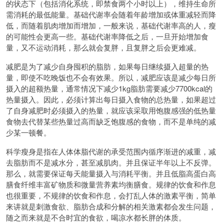
的状态下（包括消化系统，即禁食两个小时以上），维持生命所
需消耗的最低能量。基础代谢率会随着年龄增加或体重减轻而降
低，而随着肌肉增加而增加，一般来说，基础代谢率高的人，瘦
的可能性会更高一些。基础代谢率降低之后，一旦开始增加食
量，又不运动消耗，那么就会复胖，且复胖之后会更难减。
减肥是为了减少自身囤积的脂肪，如果每日继续摄入超量的热
量，即使不吃晚饭也不会有效果。所以，减肥应该是减少每日所
摄入的超额热量，通常情况下减少1kg脂肪需要减少7700kcal的
热量摄入。因此，必须计算出每日摄入食物的总热量，如果超过
了自身减肥时必须摄入的热量，就应该采取用饱腹感强的低热量
食物去代替某些热量过高而缺乏饱腹感的食物，而不是单纯的减
少某一顿餐。
科学瘦身是指在人体体脂代谢的承受范围内循序渐进的减重，减
去脂肪而不是减水分，甚至减肌肉。并且保证半年以上不反弹。
那么，就需要保证每天能量摄入与消耗平衡。并且低脂高蛋白高
膳食纤维丰富矿物质和微量营养素均衡膳食。规律的饮食和作息
也很重要，不规律的饮食和作息，会打乱人体的激素平衡，简单
来讲就是刺激食欲、脂肪合成和分解的相关激素都会发生问题，
随之而来就是不合时宜的食欲，喝凉水都长胖的体质。