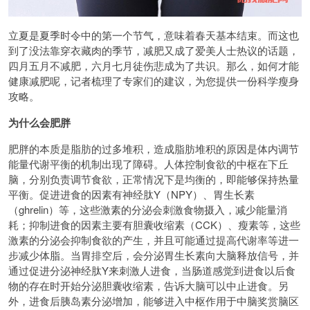
立夏是夏季时令中的第一个节气，意味着春天基本结束。而这也
到了没法靠穿衣藏肉的季节，减肥又成了爱美人士热议的话题，
四月五月不减肥，六月七月徒伤悲成为了共识。那么，如何才能
健康减肥呢，记者梳理了专家们的建议，为您提供一份科学瘦身
攻略。
为什么会肥胖
肥胖的本质是脂肪的过多堆积，造成脂肪堆积的原因是体内调节
能量代谢平衡的机制出现了障碍。人体控制食欲的中枢在下丘
脑，分别负责调节食欲，正常情况下是均衡的，即能够保持热量
平衡。促进进食的因素有神经肽Y（NPY）、胃生长素
（ghrelin）等，这些激素的分泌会刺激食物摄入，减少能量消
耗；抑制进食的因素主要有胆囊收缩素（CCK）、瘦素等，这些
激素的分泌会抑制食欲的产生，并且可能通过提高代谢率等进一
步减少体脂。当胃排空后，会分泌胃生长素向大脑释放信号，并
通过促进分泌神经肽Y来刺激人进食，当肠道感觉到进食以后食
物的存在时开始分泌胆囊收缩素，告诉大脑可以中止进食。另
外，进食后胰岛素分泌增加，能够进入中枢作用于中脑奖赏脑区