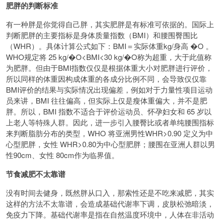
肥胖的判断标准
有一种胖是你觉得自己胖，其实肥胖是有标准可依据的。国际上
判断肥胖的主要指标是身体质量指数（BMI）和腰围臀围比
（WHR）。具体计算公式如下：BMI＝实际体重kg/身高 �O 。
WHO规定将 25 kg/�O<BMI<30 kg/�O称为超重，大于此值称
为肥胖。但由于BMI指数仅仅是根据体重大小对肥胖进行评价，
所以同样的体重因构成体重的各成分比例不同，会导致仅仅靠
BMI评价的结果与实际情况出现偏差，例如对于力量性项目运动
员来讲，BMI 往往偏高，但实际上仅是瘦体重偏大，并不是肥
胖。所以，BMI 指数不适合于评价运动员、怀孕妇女和 65 岁以
上老人等特殊人群。因此，进一步引入腰臀比或者单纯腰围指标
来判断脂肪分布的类型，WHO 将亚洲男性WHR>0.90 定义为中
心型肥胖，女性 WHR>0.80为中心型肥胖；腰围在亚洲人群以男
性90cm、女性 80cm作为临界值。
节食减肥不太靠谱
没有时间去健身，既然胖从口入，那索性还是不吃来减肥，其实
这样的方法不太靠谱，会造成基础代谢率下调，皮肤松弛暗淡，
免疫力下降。基础代谢率是指在自然温度环境中，人体在非活动