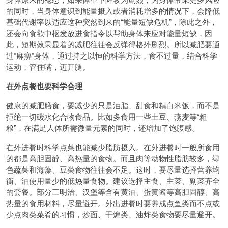
的同时，当身体意识到能量摄入或者消耗增多的情况下，会降低
基础代谢率以适应这种突然到来的“能量短缺危机”，除此之外，
还会向食欲中枢发放进食指令以帮助身体来应对能量短缺，因
此，短期效果显着的减肥往往会反弹得格外剧烈。所以减肥要通
过“麻痹”身体，通过持之以恒的科学方法，食不过量，结合科学
运动，管住嘴，迈开腿。
在外点餐也要科学合理
健康的减肥膳食，要减少的只是油脂、甜食和精白米饭，而不是
拒绝一切碳水化合物食品。比如多食用一些土豆、燕麦等“粗
粮”，在满足人体所需微量元素的同时，还增加了饱腹感。
在外进餐时科学点菜也能减少脂肪摄入。在外进餐时一般所食用
的都是高胆固醇、高热量的食物。而且肉等动物性脂肪较多，绿
色蔬菜和海藻、豆类食物往往会不足。这时，要尽量选择营养均
衡、油使用量少的低热量食物。建议选择主食、主菜、副菜齐全
的套餐。部分三明治、汉堡等含有黄油、蛋黄酱等高胆固醇、高
热量的食用材料，尽量避开。外出进餐时要养成点鱼类而不点或
少点肉类菜肴的习惯，炒面、干煸类、油炸类食物要尽量避开。