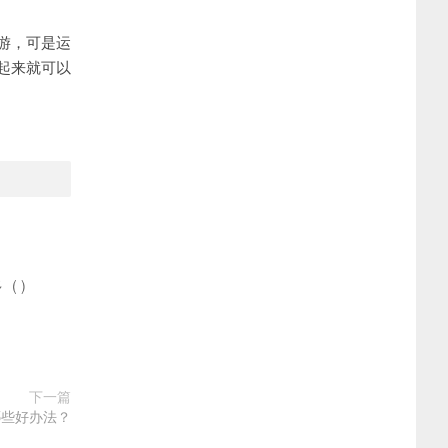
游，可是运
起来就可以
多
(
)
下一篇
哪些好办法？