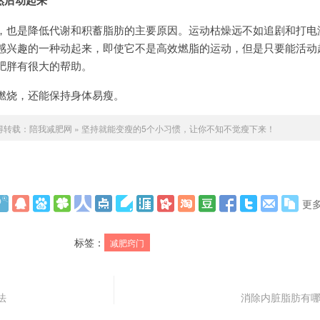
然后动起来
，也是降低代谢和积蓄脂肪的主要原因。运动枯燥远不如追剧和打电
感兴趣的一种动起来，即使它不是高效燃脂的运动，但是只要能活动
肥胖有很大的帮助。
燃烧，还能保持身体易瘦。
得转载：
陪我减肥网
»
坚持就能变瘦的5个小习惯，让你不知不觉瘦下来！
更
标签：
减肥窍门
法
消除内脏脂肪有