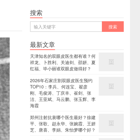
搜索
最新文章
天津知名的双眼皮医生都有谁？何
祥龙、卜胜利、关迪剑、邵妍、夏
红福、毕小丽谁双眼皮做得好？
2026年石家庄割双眼皮医生预约
TOP10：李兵、何连宝、翟彦
刚、毛俊涛、丁庆丰、崔剑、张
洁、王亚斌、马云鹏、张玉辉、李
海霞
郑州注射抗衰哪个医生最好？徐建
平、张歌、赵永华、张婉霞、王妍
芝、唐喜、李娟、朱怡梦哪个好？