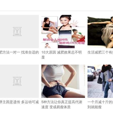
肥方法一对一 找准合适的
10大原因 减肥效果总不明
生活减肥三个有
显
胖主因是遗传 多运动可减
5种方法让你真正提高代谢
一个月减十斤的
速度 变成易瘦体质
到就能瘦