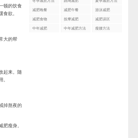
冬季减肥方法
跳绳减肥
夏季减肥方法
一顿的饮食
减肥晚餐
减肥午餐
游泳减肥
缓食欲。
减肥食物
按摩减肥
减肥误区
中年减肥
中年减肥方法
瘦腰方法
常大的帮
收起来。随
用。
戒掉熬夜的
减肥瘦身。