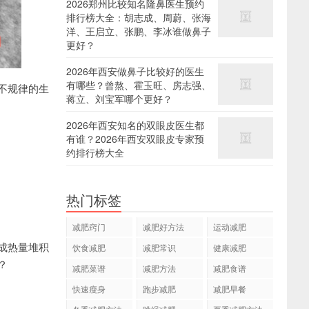
2026郑州比较知名隆鼻医生预约
排行榜大全：胡志成、周蔚、张海
洋、王启立、张鹏、李冰谁做鼻子
更好？
2026年西安做鼻子比较好的医生
有哪些？曾熬、霍玉旺、房志强、
不规律的生
蒋立、刘宝军哪个更好？
2026年西安知名的双眼皮医生都
有谁？2026年西安双眼皮专家预
约排行榜大全
热门标签
减肥窍门
减肥好方法
运动减肥
成热量堆积
饮食减肥
减肥常识
健康减肥
？
减肥菜谱
减肥方法
减肥食谱
快速瘦身
跑步减肥
减肥早餐