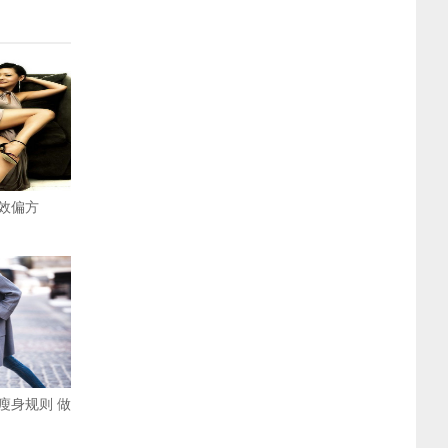
效偏方
瘦身规则 做