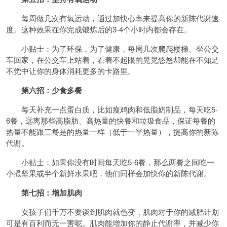
每周做几次有氧运动，通过加快心率来提高你的新陈代谢速
度。这种效果在你完成锻炼后的3-4个小时内都会存在。
小贴士：为了环保，为了健康，每周几次爬爬楼梯、坐公交
车回家，在公交车上站着，看着不起眼的晃晃悠悠却能在不知足
不觉中让你的身体消耗更多的卡路里。
第六招：少食多餐
每天补充一点蛋白质，比如瘦鸡肉和低脂奶制品，每天吃5-
6餐，远离那些高脂肪、高热量的快餐和垃圾食品，保证每餐的
热量不能跟三餐是的热量一样（低于一半热量），提高你的新陈
代谢。
小贴士：如果你没有时间每天吃5-6餐，那么两餐之间吃一
小撮坚果或半个新鲜水果吧，他们同样会加快你的新陈代谢。
第七招：增加肌肉
女孩子们千万不要谈到肌肉就色变，肌肉对于你的减肥计划
可是有百利而无一害呢。肌肉能增加你的静止代谢率，并减少你