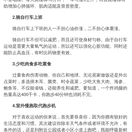
助增加心肺循环、肌肉适能及骨质密度。
2.骑自行车上班
骑自行车上下班的人一不担心油价涨，二不担心体重涨。
骑自行车不但可以减肥，而且还可使身材匀称。由于自行车
运动是需要大量氧气的运动，所以还可以强化心脏功能。同时还
能防止高血压，有时比药物更有效。
3.少吃肉食多吃素食
过量食肉伤害动物、你自己和地球。无论居家做饭还是外出
点菜时，多选择木耳、菌类、时令蔬菜，少吃大鱼大肉、海参、
鲍鱼等。不仅能省钱，还能养生和减肥。要知道，一个炸鸡腿的
热量高达400千卡，你跑步40分钟也消耗不完。
4.室外慢跑取代跑步机
对于喜欢运动的你来说，首先要恭喜你，因为你拥有较好的
生活态度和习惯。其次建议你除非天气条件或者环境不允许，有
条件的话，还是到附近公园或者小区小道上跑吧，既能呼吸新鲜