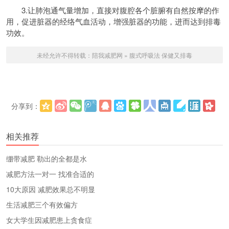
3.让肺泡通气量增加，直接对腹腔各个脏腑有自然按摩的作
用，促进脏器的经络气血活动，增强脏器的功能，进而达到排毒
功效。
未经允许不得转载：
陪我减肥网
»
腹式呼吸法 保健又排毒
分享到：
更多
(
)
相关推荐
绷带减肥 勒出的全都是水
减肥方法一对一 找准合适的
10大原因 减肥效果总不明显
生活减肥三个有效偏方
女大学生因减肥患上贪食症