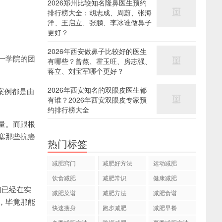
2026郑州比较知名隆鼻医生预约
排行榜大全：胡志成、周蔚、张海
洋、王启立、张鹏、李冰谁做鼻子
更好？
2026年西安做鼻子比较好的医生
一学院的团
有哪些？曾熬、霍玉旺、房志强、
蒋立、刘宝军哪个更好？
2026年西安知名的双眼皮医生都
案例都是由
有谁？2026年西安双眼皮专家预
约排行榜大全
量。而跟根
塞那些抗癌
热门标签
减肥窍门
减肥好方法
运动减肥
饮食减肥
减肥常识
健康减肥
们已经在实
减肥菜谱
减肥方法
减肥食谱
，毕竟那能
快速瘦身
跑步减肥
减肥早餐