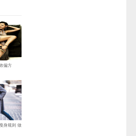
效偏方
瘦身规则 做