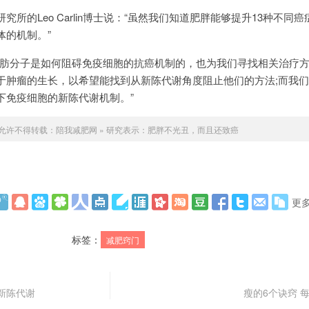
所的Leo Carlin博士说：“虽然我们知道肥胖能够提升13种不同
体的机制。”
脂肪分子是如何阻碍免疫细胞的抗癌机制的，也为我们寻找相关治疗
于肿瘤的生长，以希望能找到从新陈代谢角度阻止他们的方法;而我
下免疫细胞的新陈代谢机制。”
允许不得转载：
陪我减肥网
»
研究表示：肥胖不光丑，而且还致癌
更
标签：
减肥窍门
新陈代谢
瘦的6个诀窍 