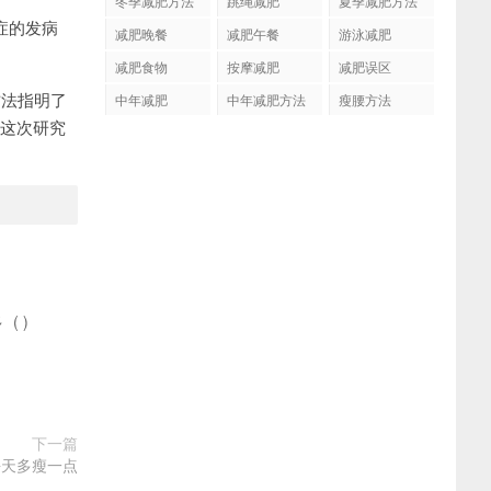
冬季减肥方法
跳绳减肥
夏季减肥方法
癌症的发病
减肥晚餐
减肥午餐
游泳减肥
减肥食物
按摩减肥
减肥误区
方法指明了
中年减肥
中年减肥方法
瘦腰方法
们这次研究
多
(
)
下一篇
每天多瘦一点