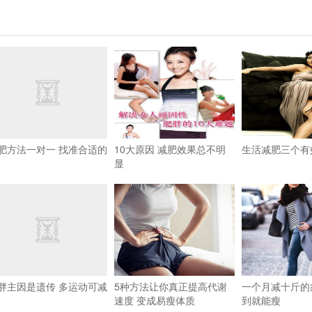
肥方法一对一 找准合适的
10大原因 减肥效果总不明
生活减肥三个有
显
胖主因是遗传 多运动可减
5种方法让你真正提高代谢
一个月减十斤的
速度 变成易瘦体质
到就能瘦