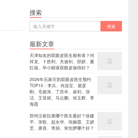
搜索
最新文章
天津知名的双眼皮医生都有谁？何
祥龙、卜胜利、关迪剑、邵妍、夏
红福、毕小丽谁双眼皮做得好？
2026年石家庄割双眼皮医生预约
TOP10：李兵、何连宝、翟彦
刚、毛俊涛、丁庆丰、崔剑、张
洁、王亚斌、马云鹏、张玉辉、李
海霞
郑州注射抗衰哪个医生最好？徐建
平、张歌、赵永华、张婉霞、王妍
芝、唐喜、李娟、朱怡梦哪个好？