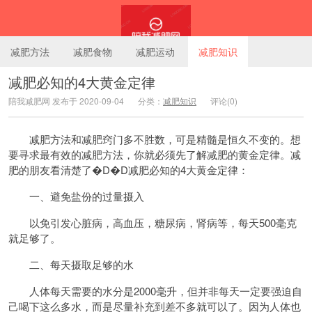
减肥方法
减肥食物
减肥运动
减肥知识
减肥必知的4大黄金定律
陪我减肥网 发布于 2020-09-04
分类：
减肥知识
评论(0)
陪我减肥网
减肥方法和减肥窍门多不胜数，可是精髓是恒久不变的。想
要寻求最有效的减肥方法，你就必须先了解减肥的黄金定律。减
肥的朋友看清楚了�D�D减肥必知的4大黄金定律：
一、避免盐份的过量摄入
以免引发心脏病，高血压，糖尿病，肾病等，每天500毫克
就足够了。
二、每天摄取足够的水
人体每天需要的水分是2000毫升，但并非每天一定要强迫自
己喝下这么多水，而是尽量补充到差不多就可以了。因为人体也