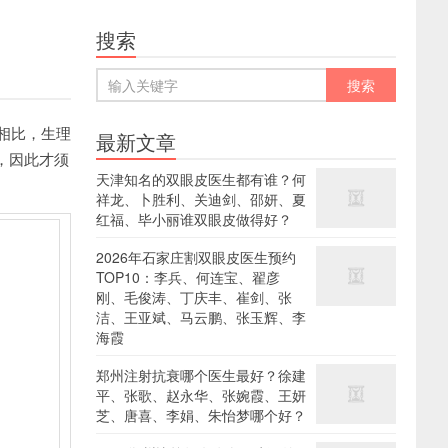
搜索
相比，生理
最新文章
，因此才须
天津知名的双眼皮医生都有谁？何
祥龙、卜胜利、关迪剑、邵妍、夏
红福、毕小丽谁双眼皮做得好？
2026年石家庄割双眼皮医生预约
TOP10：李兵、何连宝、翟彦
刚、毛俊涛、丁庆丰、崔剑、张
洁、王亚斌、马云鹏、张玉辉、李
海霞
郑州注射抗衰哪个医生最好？徐建
平、张歌、赵永华、张婉霞、王妍
芝、唐喜、李娟、朱怡梦哪个好？