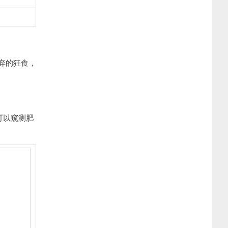
弃的狂食，
可以窥测肥