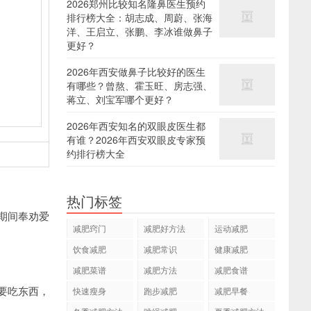
2026郑州比较知名隆鼻医生预约
排行榜大全：胡志成、周蔚、张海
洋、王启立、张鹏、李冰谁做鼻子
更好？
2026年西安做鼻子比较好的医生
有哪些？曾熬、霍玉旺、房志强、
蒋立、刘宝军哪个更好？
2026年西安知名的双眼皮医生都
有谁？2026年西安双眼皮专家预
约排行榜大全
热门标签
期间奉劝爱
减肥窍门
减肥好方法
运动减肥
饮食减肥
减肥常识
健康减肥
减肥菜谱
减肥方法
减肥食谱
要吃东西，
快速瘦身
跑步减肥
减肥早餐