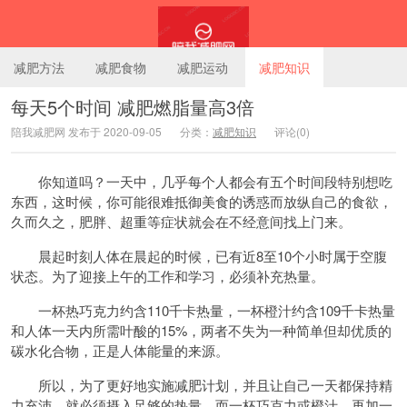
减肥方法
减肥食物
减肥运动
减肥知识
每天5个时间 减肥燃脂量高3倍
陪我减肥网 发布于 2020-09-05
分类：
减肥知识
评论(0)
陪我减肥网
你知道吗？一天中，几乎每个人都会有五个时间段特别想吃
东西，这时候，你可能很难抵御美食的诱惑而放纵自己的食欲，
久而久之，肥胖、超重等症状就会在不经意间找上门来。
晨起时刻人体在晨起的时候，已有近8至10个小时属于空腹
状态。为了迎接上午的工作和学习，必须补充热量。
一杯热巧克力约含110千卡热量，一杯橙汁约含109千卡热量
和人体一天内所需叶酸的15%，两者不失为一种简单但却优质的
碳水化合物，正是人体能量的来源。
所以，为了更好地实施减肥计划，并且让自己一天都保持精
力充沛，就必须摄入足够的热量，而一杯巧克力或橙汁，再加一