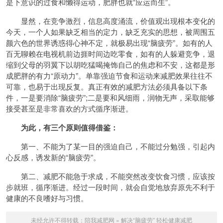
是下意识的过食和懒得运动，肥胖也就“应运而生”。
显然，在竞争激烈，信息高度涌流，价值观出现根本变化的
今天，一个人如果缺乏相当的定力，缺乏充实的思想，被周围五
颜六色的世界诱惑得心神不定，就极易出现“脑疲劳”。如有的人
百无聊赖在电视机前边捱时间边吃零食，如有的人躲避竞争，退
缩到父母的羽翼下以胡吃猛喝掩饰自己的焦虑和不安，这都是形
成肥胖的有力“原动力”。单靠强迫节食和运动来减肥效果往往不
可靠，也易于出现反复。真正有效的减肥方法必须具备以下条
件，一是要消除“脑疲劳”;二是要和风细雨，润物无声，采取能够
接受甚至是非常喜欢的方式循序渐进。
为此，有三个原则值得借鉴：
第一、不能为了某一目的强迫自己，不能过分勉强，引起内
心反感，诱发新的“脑疲劳”。
第二、减肥不能急于求成，不能突然改变饮食习惯，应该按
步就班，循序渐进。经过一段时间，就会自觉地放弃原先不利于
健康的不良嗜好与习惯。
未经允许不得转载：
陪我减肥网
»
解决“脑疲劳” 轻松健康减肥