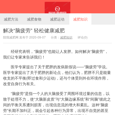
减肥方法
减肥食物
减肥运动
减肥知识
解决“脑疲劳” 轻松健康减肥
陪我减肥网 发布于 2020-09-07
分类：
减肥知识
评论(0)
陪我减肥网
经研究表明，“脑疲劳”也能让人发胖。如何解决“脑疲劳”，
我们让专家来告诉我们！
医学专家提出了关于肥胖的发病新假说——“脑疲劳”学说。
医学专家提出了关于肥胖的新论点，他们认为，肥胖不只是能量
收支的不平衡(即过食和少运动)，还与个体受到外在环境作用，
改变自身行为有关。
“脑疲劳”是指一个人的大脑接受了周围环境过量的信息，以
致于处理不力，使“大脑新皮质”与“大脑边缘系统”和“间脑”彼此之
间的平衡关系遭到损害，出现信息流的增大和紊乱。这种“脑疲
劳”长期不加纠正，就会引起各种行为异常，出现不自觉的甚至