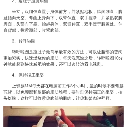
2、瘦肚子瘦腿瑜伽
坐立，双腿伸直置于身体前方，并紧贴地板，脚面绷直，脚
趾指向天空。弯曲上身向下，双臂伸直，双手握拳，并紧贴双脚
脚面，头部向下靠。抬起身体，双臂伸直，双手置于膝盖处。伸
直背部，撑紧颈部，收紧腹部。
3、转呼啦圈
转呼啦圈是瘦肚子最简单最有效的方法，可以让腹部的赘肉
更加紧实，快速燃烧你的脂肪，每天洗完澡之后，转呼啦圈10分
钟就能起到快速减肥的效果，还可以边转边看电视剧。
4、保持端庄坐姿
上班族MM每天都在电脑前工作8个小时，坐的时候不要弯腰
驼背，以免腰部和腿部的脂肪堆积，要时刻保持端正的坐姿，抬
头挺胸，这样可以收紧你腹部的肌肉，让你和赘肉说拜拜。