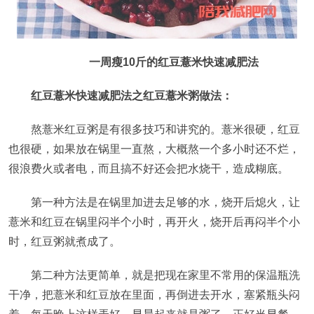
一周瘦10斤的红豆薏米快速减肥法
红豆薏米快速减肥法之红豆薏米粥做法：
熬薏米红豆粥是有很多技巧和讲究的。薏米很硬，红豆
也很硬，如果放在锅里一直熬，大概熬一个多小时还不烂，
很浪费火或者电，而且搞不好还会把水烧干，造成糊底。
第一种方法是在锅里加进去足够的水，烧开后熄火，让
薏米和红豆在锅里闷半个小时，再开火，烧开后再闷半个小
时，红豆粥就煮成了。
第二种方法更简单，就是把现在家里不常用的保温瓶洗
干净，把薏米和红豆放在里面，再倒进去开水，塞紧瓶头闷