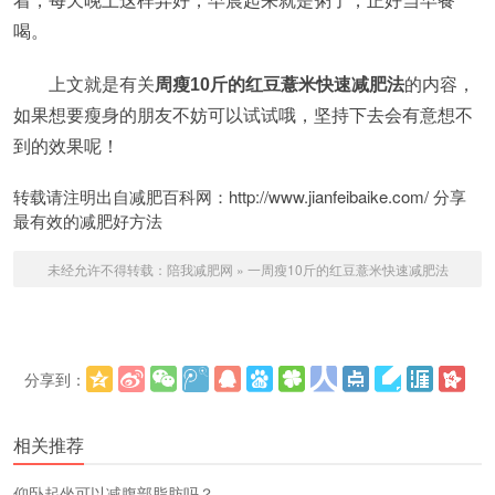
着，每天晚上这样弄好，早晨起来就是粥了，正好当早餐
喝。
上文就是有关
周瘦10斤的红豆薏米快速减肥法
的内容，
如果想要瘦身的朋友不妨可以试试哦，坚持下去会有意想不
到的效果呢！
转载请注明出自减肥百科网：http://www.jianfeibaike.com/ 分享
最有效的减肥好方法
未经允许不得转载：
陪我减肥网
»
一周瘦10斤的红豆薏米快速减肥法
分享到：
更多
(
)
相关推荐
仰卧起坐可以减腹部脂肪吗？