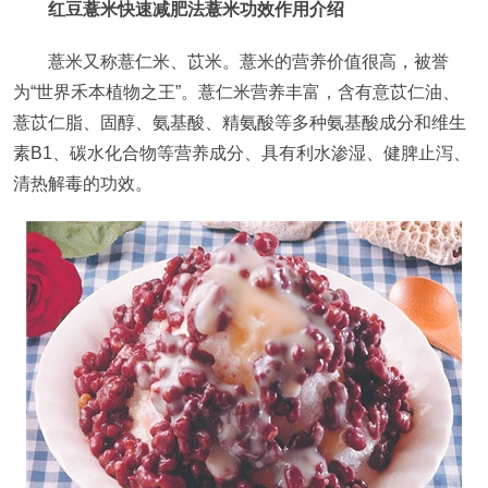
红豆薏米快速减肥法薏米功效作用介绍
薏米又称薏仁米、苡米。薏米的营养价值很高，被誉
为“世界禾本植物之王”。薏仁米营养丰富，含有意苡仁油、
薏苡仁脂、固醇、氨基酸、精氨酸等多种氨基酸成分和维生
素B1、碳水化合物等营养成分、具有利水渗湿、健脾止泻、
清热解毒的功效。