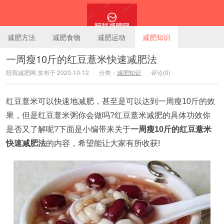
减肥方法
减肥食物
减肥运动
减肥知识
一周瘦10斤的红豆薏米快速减肥法
陪我减肥网 发布于 2020-10-12
分类：
减肥知识
评论(0)
陪我减肥网
红豆薏米可以快速地减肥，甚至是可以达到一周瘦10斤的效
果，但是红豆薏米粥你会做吗?红豆薏米减肥的具体功效你
是否又了解呢?下面是小编带来关于
一周瘦10斤的红豆薏米
快速减肥法
的内容，希望能让大家有所收获!