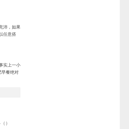
充沛，如果
以任意搭
事实上一小
肥早餐绝对
多
(
)