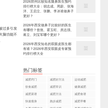
2026郑州比较知名隆鼻医生预约
排行榜大全：胡志成、周蔚、张海
洋、王启立、张鹏、李冰谁做鼻子
更好？
2026年西安做鼻子比较好的医生
酸过多引发
有哪些？曾熬、霍玉旺、房志强、
大脑功能不
蒋立、刘宝军哪个更好？
。
2026年西安知名的双眼皮医生都
有谁？2026年西安双眼皮专家预
约排行榜大全
热门标签
减肥窍门
减肥好方法
运动减肥
饮食减肥
减肥常识
健康减肥
减肥菜谱
减肥方法
减肥食谱
快速瘦身
跑步减肥
减肥早餐