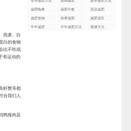
冬季减肥方法
跳绳减肥
夏季减肥方法
减肥晚餐
减肥午餐
游泳减肥
减肥食物
按摩减肥
减肥误区
中年减肥
中年减肥方法
瘦腰方法
、燕麦、白
蛋白的食物
会比不吃或
于有运动的
鱼虾蟹等都
符合我们人
鸡鸭瘦肉及