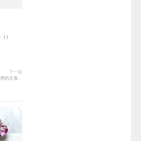
多
(
)
下一篇
长胖的主食。