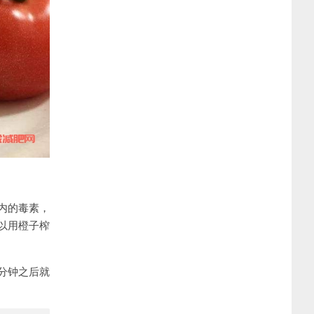
内的毒素，
以用橙子榨
分钟之后就