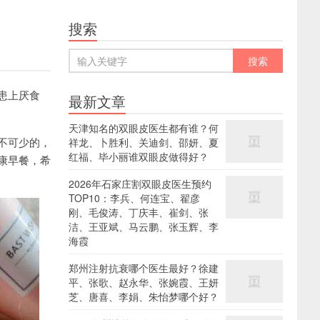
搜索
患上厌食
最新文章
天津知名的双眼皮医生都有谁？何
不可少的，
祥龙、卜胜利、关迪剑、邵妍、夏
红福、毕小丽谁双眼皮做得好？
康早餐，希
2026年石家庄割双眼皮医生预约
TOP10：李兵、何连宝、翟彦
刚、毛俊涛、丁庆丰、崔剑、张
洁、王亚斌、马云鹏、张玉辉、李
海霞
郑州注射抗衰哪个医生最好？徐建
平、张歌、赵永华、张婉霞、王妍
芝、唐喜、李娟、朱怡梦哪个好？