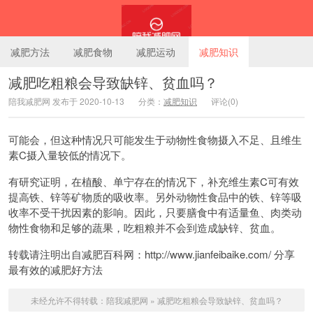
减肥方法
减肥食物
减肥运动
减肥知识
减肥吃粗粮会导致缺锌、贫血吗？
陪我减肥网 发布于 2020-10-13
分类：
减肥知识
评论(0)
陪我减肥网
可能会，但这种情况只可能发生于动物性食物摄入不足、且维生
素C摄入量较低的情况下。
有研究证明，在植酸、单宁存在的情况下，补充维生素C可有效
提高铁、锌等矿物质的吸收率。另外动物性食品中的铁、锌等吸
收率不受干扰因素的影响。因此，只要膳食中有适量鱼、肉类动
物性食物和足够的蔬果，吃粗粮并不会到造成缺锌、贫血。
转载请注明出自减肥百科网：http://www.jianfeibaike.com/ 分享
最有效的减肥好方法
未经允许不得转载：
陪我减肥网
»
减肥吃粗粮会导致缺锌、贫血吗？