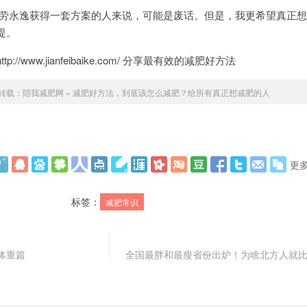
劳永逸获得一套方案的人来说，可能是废话。但是，我更希望真正想
提。
/www.jianfeibaike.com/ 分享最有效的减肥好方法
转载：
陪我减肥网
»
减肥好方法，到底该怎么减肥？给所有真正想减肥的人
更
标签：
减肥常识
体重篇
全国最胖和最瘦省份出炉！为啥北方人就