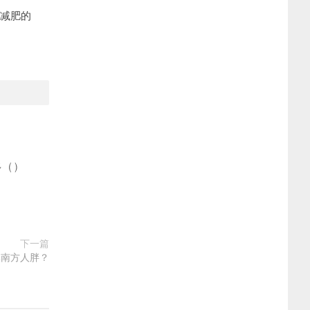
减肥的
多
(
)
下一篇
比南方人胖？