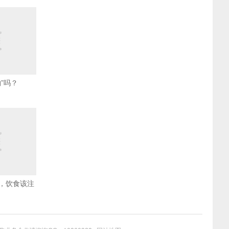
”吗？
，饮食该注