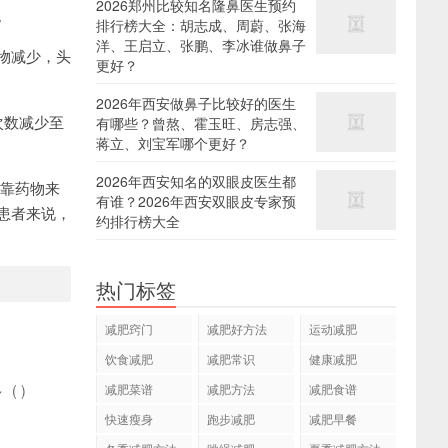
2026郑州比较知名隆鼻医生预约
。
排行榜大全：胡志成、周蔚、张海
洋、王启立、张鹏、李冰谁做鼻子
物减少，头
更好？
2026年西安做鼻子比较好的医生
次数减少至
有哪些？曾熬、霍玉旺、房志强、
蒋立、刘宝军哪个更好？
2026年西安知名的双眼皮医生都
依靠药物来
有谁？2026年西安双眼皮专家预
患者来说，
约排行榜大全
热门标签
减肥窍门
减肥好方法
运动减肥
饮食减肥
减肥常识
健康减肥
多
(
)
减肥菜谱
减肥方法
减肥食谱
快速瘦身
跑步减肥
减肥早餐