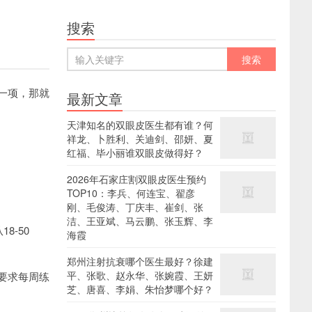
搜索
一项，那就
最新文章
天津知名的双眼皮医生都有谁？何
祥龙、卜胜利、关迪剑、邵妍、夏
红福、毕小丽谁双眼皮做得好？
2026年石家庄割双眼皮医生预约
TOP10：李兵、何连宝、翟彦
刚、毛俊涛、丁庆丰、崔剑、张
洁、王亚斌、马云鹏、张玉辉、李
-50
海霞
郑州注射抗衰哪个医生最好？徐建
平、张歌、赵永华、张婉霞、王妍
要求每周练
芝、唐喜、李娟、朱怡梦哪个好？