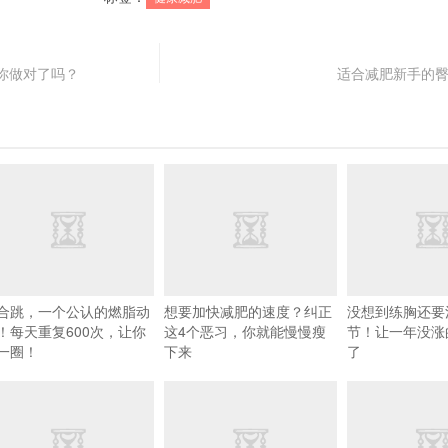
你做对了吗？
适合减肥新手的
合跳，一个公认的燃脂动
想要加快减肥的速度？纠正
没想到练胸还要
！每天重复600次，让你
这4个恶习，你就能慢慢瘦
节！让一年没涨
一圈！
下来
了