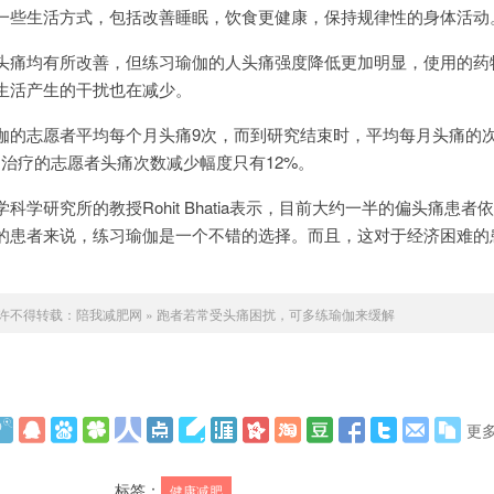
些生活方式，包括改善睡眠，饮食更健康，保持规律性的身体活动
痛均有所改善，但练习瑜伽的人头痛强度降低更加明显，使用的药
生活产生的干扰也在减少。
的志愿者平均每个月头痛9次，而到研究结束时，平均每月头痛的
物治疗的志愿者头痛次数减少幅度只有12%。
研究所的教授Rohit Bhatia表示，目前大约一半的偏头痛患者
的患者来说，练习瑜伽是一个不错的选择。而且，这对于经济困难的
许不得转载：
陪我减肥网
»
跑者若常受头痛困扰，可多练瑜伽来缓解
更
标签：
健康减肥