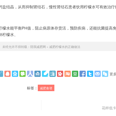
钙盐结晶，从而抑制肾结石，慢性肾结石患者饮用柠檬水可有效治疗
柠檬水能平衡PH值，阻止病原体存货活，预防疾病，还能抗菌提高
杯柠檬水、
未经允许不得转载：
陪我减肥网
»
减肥柠檬水的正确做法
更
标签：
减肥食谱
花样低