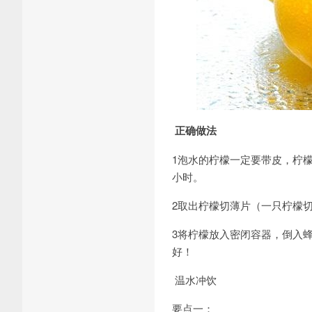
正确做法
1泡水的柠檬一定要带皮，柠
小时。
2取出柠檬切薄片（一只柠檬切
3将柠檬放入密闭容器，倒入
好！
温水冲饮
要点一：