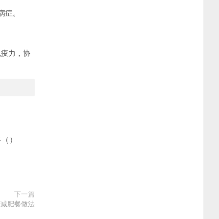
病症。
免疫力，协
多
(
)
下一篇
卡减肥餐做法