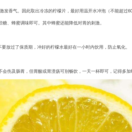
激发香气。因此取出冷冻的柠檬片，最好用温开水冲泡（不能超过60
些糖、蜂蜜调味即可。其中蜂蜜还能降低对胃的刺激。
不要放过了保质期，冲好的柠檬水最好在一小时内饮用，防止氧化。
不会伤及肠胃，但胃酸或胃溃疡可别畅饮，一天一杯即可，记得多加