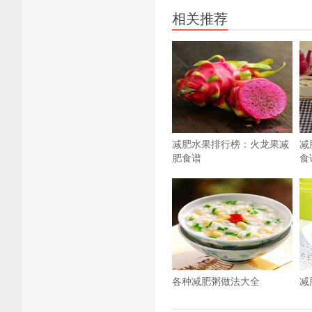
相关推荐
减肥水果排行榜：火龙果减
减
肥食谱
食
各种减肥粥做法大全
减