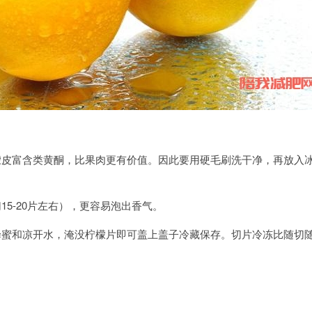
檬皮富含类黄酮，比果肉更有价值。因此要用硬毛刷洗干净，再放入冰
15-20片左右），更容易泡出香气。
蜂蜜和凉开水，淹没柠檬片即可盖上盖子冷藏保存。切片冷冻比随切