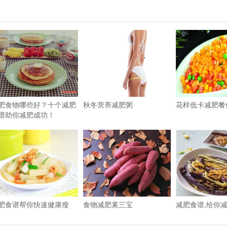
肥食物哪些好？十个减肥
秋冬营养减肥粥
花样低卡减肥餐
谱助你减肥成功！
肥食谱帮你快速健康瘦
食物减肥素三宝
减肥食谱,给你