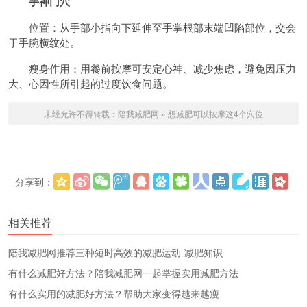
手神门穴
位置：从手部小指向下延伸至手掌根部末端凹陷部位，交会
于手腕横纹处。
瘦身作用：用餐前按摩可安定心神、减少焦虑，避免因压力
大、心因性所引起的过度饮食问题。
未经允许不得转载：
陪我减肥网
»
想减肥可以按摩这4个穴位
分享到：
更多
(
)
相关推荐
陪我减肥网推荐三种短时高效的减肥运动-减肥知识
有什么减肥好方法？陪我减肥网一起掌握实用减肥方法
有什么实用的减肥好方法？帮助大家变得越来越瘦