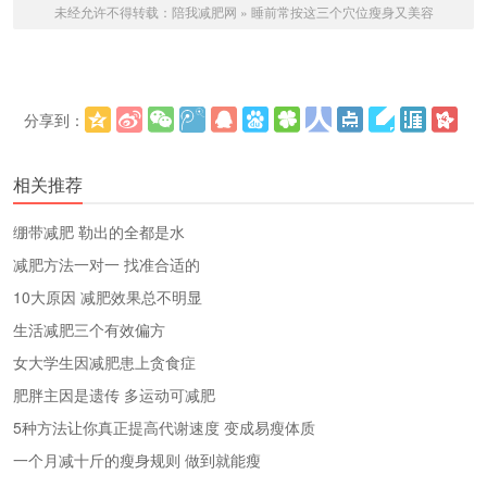
未经允许不得转载：
陪我减肥网
»
睡前常按这三个穴位瘦身又美容
分享到：
更多
(
)
相关推荐
绷带减肥 勒出的全都是水
减肥方法一对一 找准合适的
10大原因 减肥效果总不明显
生活减肥三个有效偏方
女大学生因减肥患上贪食症
肥胖主因是遗传 多运动可减肥
5种方法让你真正提高代谢速度 变成易瘦体质
一个月减十斤的瘦身规则 做到就能瘦