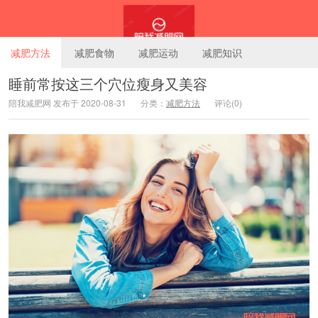
减肥方法
减肥食物
减肥运动
减肥知识
睡前常按这三个穴位瘦身又美容
陪我减肥网 发布于 2020-08-31
分类：
减肥方法
评论(0)
陪我减肥网