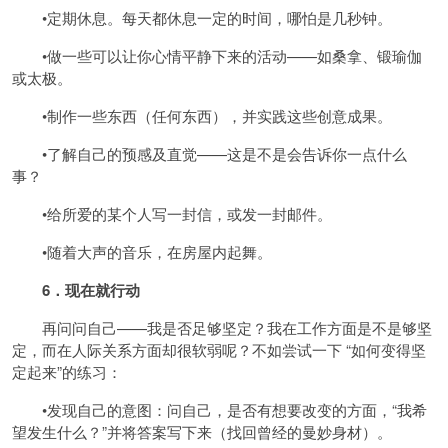
•定期休息。每天都休息一定的时间，哪怕是几秒钟。
•做一些可以让你心情平静下来的活动——如桑拿、锻瑜伽
或太极。
•制作一些东西（任何东西），并实践这些创意成果。
•了解自己的预感及直觉——这是不是会告诉你一点什么
事？
•给所爱的某个人写一封信，或发一封邮件。
•随着大声的音乐，在房屋内起舞。
6．现在就行动
再问问自己——我是否足够坚定？我在工作方面是不是够坚
定，而在人际关系方面却很软弱呢？不如尝试一下 “如何变得坚
定起来”的练习：
•发现自己的意图：问自己，是否有想要改变的方面，“我希
望发生什么？”并将答案写下来（找回曾经的曼妙身材）。