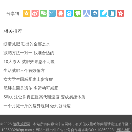
分享到：
更多
(
)
相关推荐
绷带减肥 勒出的全都是水
减肥方法一对一 找准合适的
10大原因 减肥效果总不明显
生活减肥三个有效偏方
女大学生因减肥患上贪食症
肥胖主因是遗传 多运动可减肥
5种方法让你真正提高代谢速度 变成易瘦体质
一个月减十斤的瘦身规则 做到就能瘦
© 2026
陪我减肥网
本站所有内容均来自网络，有关侵权删帖等问题请发送邮件至：
10860328#qq.com；网站出租出售广告业务合作请咨询QQ：10860328
网站地图