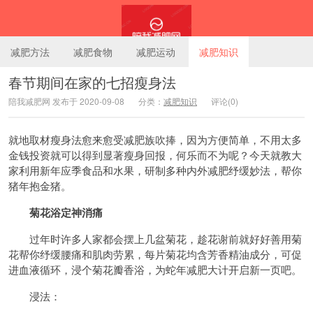
减肥方法
减肥食物
减肥运动
减肥知识
春节期间在家的七招瘦身法
陪我减肥网 发布于 2020-09-08
分类：
减肥知识
评论(0)
陪我减肥网
就地取材瘦身法愈来愈受减肥族吹捧，因为方便简单，不用太多
金钱投资就可以得到显著瘦身回报，何乐而不为呢？今天就教大
家利用新年应季食品和水果，研制多种内外减肥纾缓妙法，帮你
猪年抱金猪。
菊花浴定神消痛
过年时许多人家都会摆上几盆菊花，趁花谢前就好好善用菊
花帮你纾缓腰痛和肌肉劳累，每片菊花均含芳香精油成分，可促
进血液循环，浸个菊花瓣香浴，为蛇年减肥大计开启新一页吧。
浸法：