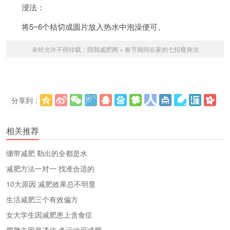
浸法：
将5~6个桔切成圆片放入热水中泡澡便可。
未经允许不得转载：
陪我减肥网
»
春节期间在家的七招瘦身法
分享到：
更多
(
)
相关推荐
绷带减肥 勒出的全都是水
减肥方法一对一 找准合适的
10大原因 减肥效果总不明显
生活减肥三个有效偏方
女大学生因减肥患上贪食症