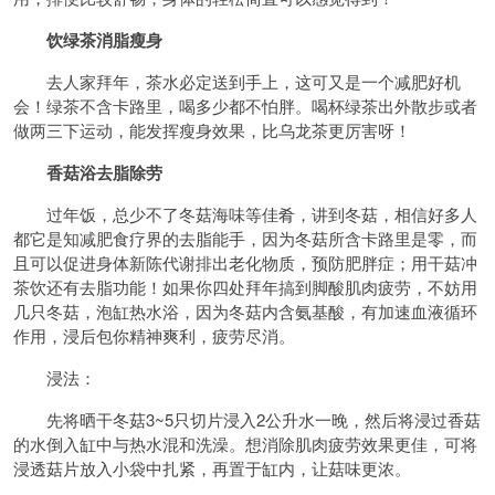
饮绿茶消脂瘦身
去人家拜年，茶水必定送到手上，这可又是一个减肥好机
会！绿茶不含卡路里，喝多少都不怕胖。喝杯绿茶出外散步或者
做两三下运动，能发挥瘦身效果，比乌龙茶更厉害呀！
香菇浴去脂除劳
过年饭，总少不了冬菇海味等佳肴，讲到冬菇，相信好多人
都它是知减肥食疗界的去脂能手，因为冬菇所含卡路里是零，而
且可以促进身体新陈代谢排出老化物质，预防肥胖症；用干菇冲
茶饮还有去脂功能！如果你四处拜年搞到脚酸肌肉疲劳，不妨用
几只冬菇，泡缸热水浴，因为冬菇内含氨基酸，有加速血液循环
作用，浸后包你精神爽利，疲劳尽消。
浸法：
先将晒干冬菇3~5只切片浸入2公升水一晚，然后将浸过香菇
的水倒入缸中与热水混和洗澡。想消除肌肉疲劳效果更佳，可将
浸透菇片放入小袋中扎紧，再置于缸内，让菇味更浓。