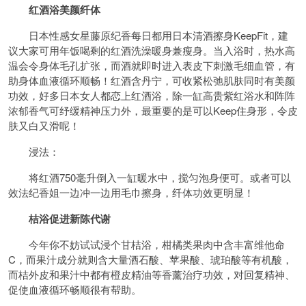
红酒浴美颜纤体
日本性感女星藤原纪香每日都用日本清酒擦身KeepFit，建
议大家可用年饭喝剩的红酒洗澡暖身兼瘦身。当入浴时，热水高
温会令身体毛孔扩张，而酒就即时进入表皮下刺激毛细血管，有
助身体血液循环顺畅！红酒含丹宁，可收紧松弛肌肤同时有美颜
功效，好多日本女人都恋上红酒浴，除一缸高贵紫红浴水和阵阵
浓郁香气可纾缓精神压力外，最重要的是可以Keep住身形，令皮
肤又白又滑呢！
浸法：
将红酒750毫升倒入一缸暖水中，搅匀泡身便可。或者可以
效法纪香姐一边冲一边用毛巾擦身，纤体功效更明显！
桔浴促进新陈代谢
今年你不妨试试浸个甘桔浴，柑橘类果肉中含丰富维他命
C，而果汁成分就则含大量酒石酸、苹果酸、琥珀酸等有机酸，
而桔外皮和果汁中都有橙皮精油等香薰治疗功效，对回复精神、
促使血液循环畅顺很有帮助。