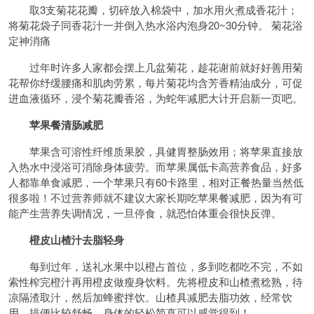
取3支菊花花瓣，切碎放入棉袋中，加水用火煮成香花汁；
将菊花袋子同香花汁一并倒入热水浴内泡身20~30分钟。 菊花浴
定神消痛
过年时许多人家都会摆上几盆菊花，趁花谢前就好好善用菊
花帮你纾缓腰痛和肌肉劳累，每片菊花均含芳香精油成分，可促
进血液循环，浸个菊花瓣香浴，为蛇年减肥大计开启新一页吧。
苹果餐清肠减肥
苹果含可溶性纤维质果胶，具健胃整肠效用；将苹果直接放
入热水中浸浴可消除身体疲劳。而苹果属低卡高营养食品，好多
人都靠单食减肥，一个苹果只有60卡路里，相对正餐热量当然低
很多啦！不过营养师就不建议大家长期吃苹果餐减肥，因为有可
能产生营养失调情况，一旦停食，就恐怕体重会很快反弹。
橙皮山楂汁去脂轻身
每到过年，送礼水果中以橙占首位，多到吃都吃不完，不如
索性榨完橙汁再用橙皮做瘦身饮料。先将橙皮和山楂煮稔熟，待
凉隔渣取汁，然后加蜂蜜拌饮。山楂具减肥去脂功效，经常饮
用，排便比较舒畅，身体的轻松简直可以感觉得到！