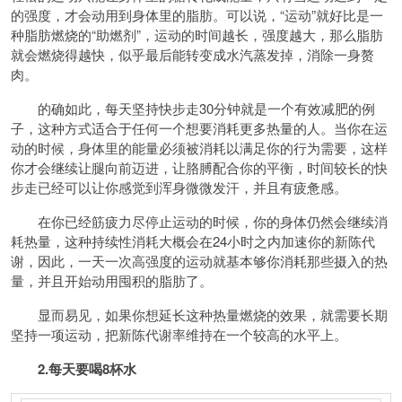
的强度，才会动用到身体里的脂肪。可以说，“运动”就好比是一
种脂肪燃烧的“助燃剂”，运动的时间越长，强度越大，那么脂肪
就会燃烧得越快，似乎最后能转变成水汽蒸发掉，消除一身赘
肉。
的确如此，每天坚持快步走30分钟就是一个有效减肥的例
子，这种方式适合于任何一个想要消耗更多热量的人。当你在运
动的时候，身体里的能量必须被消耗以满足你的行为需要，这样
你才会继续让腿向前迈进，让胳膊配合你的平衡，时间较长的快
步走已经可以让你感觉到浑身微微发汗，并且有疲惫感。
在你已经筋疲力尽停止运动的时候，你的身体仍然会继续消
耗热量，这种持续性消耗大概会在24小时之内加速你的新陈代
谢，因此，一天一次高强度的运动就基本够你消耗那些摄入的热
量，并且开始动用囤积的脂肪了。
显而易见，如果你想延长这种热量燃烧的效果，就需要长期
坚持一项运动，把新陈代谢率维持在一个较高的水平上。
2.每天要喝8杯水