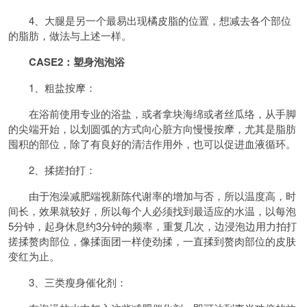
4、大腿是另一个最易出现橘皮脂的位置，想减去各个部位
的脂肪，做法与上述一样。
CASE2：
塑身
泡泡浴
1、粗盐按摩：
在浴前使用专业的浴盐，或者拿块海绵或者丝瓜络，从手脚
的尖端开始，以划圆弧的方式向心脏方向慢慢按摩，尤其是脂肪
囤积的部位，除了有良好的
清洁
作用外，也可以促进
血液
循环。
2、揉搓拍打：
由于泡澡减肥端视新陈代谢率的增加与否，所以温度高，时
间长，效果就较好，所以每个人必须找到最适应的水温，以每泡
5分钟，起身休息约3分钟的频率，重复几次，边浸泡边用力拍打
搓揉赘肉部位，像揉面团一样使劲揉，一直揉到赘肉部位的皮肤
变红为止。
3、三类瘦身催化剂：