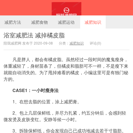
减肥方法
减肥食物
减肥运动
减肥知识
浴室减肥法 减掉橘皮脂
陪我减肥网 发布于 2020-09-08
分类：
减肥知识
评论(0)
陪我减肥网
凡是胖人，都会有橘皮脂。虽然经过一段时间的魔鬼瘦身，
体重减轻了，身材苗条了，但橘皮和
脂肪
可不一样，不是瘦下来
就能自动消失的。为了甩掉难看的橘皮，小编这里可是有独门秘
方的。
CASE1：一小时瘦身法
1、在想去脂的位置，涂上减肥膏。
2、包上几层保鲜纸，并尽力扎紧，约五分钟后，会感到轻
微发烫及皮肤变红。安静等候一小时。
3、拆除保鲜纸，你会发现自己已成功地减去若干寸脂肪。