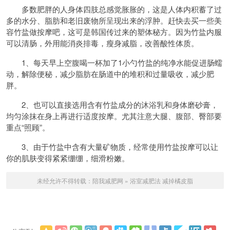
多数肥胖的人身体四肢总感觉胀胀的，这是人体内积蓄了过
多的水分、脂肪和老旧废物所呈现出来的浮肿。赶快去买一些美
容竹盐做按摩吧，这可是韩国传过来的塑体秘方。因为竹盐内服
可以清肠，外用能消炎
排毒
，瘦身减脂，改善酸性体质。
1、每天早上空腹喝一杯加了1小勺竹盐的纯净水能促进肠蠕
动，解除
便秘
，减少脂肪在肠道中的堆积和过量吸收，减少肥
胖。
2、也可以直接选用含有竹盐成分的沐浴乳和身体磨砂膏，
均匀涂抹在身上再进行适度按摩。尤其注意大腿、腹部、臀部要
重点“照顾”。
3、由于竹盐中含有大量矿物质，经常使用竹盐按摩可以让
你的肌肤变得紧紧绷绷，细滑粉嫩。
未经允许不得转载：
陪我减肥网
»
浴室减肥法 减掉橘皮脂