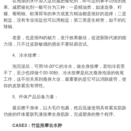
在泡澡的水中加入这些减肥催化剂，即可达到事半功倍的效
果。减肥催化剂一般可分为三种：一是
精油
类，如迷迭香、柠
檬、葡萄柚、欧薄荷等的单方或复方精油都是很好的选择；二是
粗盐，没有专业浴盐也可以用粗盐；第三类是生材类，如干的红
辣椒、
老姜，也是很IN的秘方，发汗效果极佳，促进新陈代谢的能
力强，只不过皮肤敏感的朋友不要轻易尝试。
4、冷水按摩：
泡完澡后，可用18-20℃的冷水，做全身按摩，若怕冷若受
不了，至少也得做个20-30秒。冷水按摩是此次瘦身泡澡的收尾
工作，这不但关系到瘦身大业，最重要的是它可以消除
疲劳
，使
你的皮肤紧实有弹性。
5、纤体产品后备力量：
最后擦干身体，以大毛巾包裹，然后迅速使用具有紧实
肌肤
功效的纤体紧肤乳液按摩全身肌肤，完成塑身的整个程序。
CASE3：竹盐按摩去
水肿